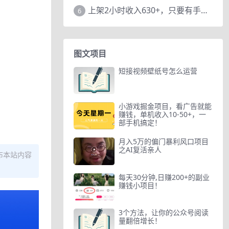
上架2小时收入630+，只要有手就能做的AI搞钱项目，奶奶看完都能学会!
6
图文项目
短接视频壁纸号怎么运营
小游戏掘金项目，看广告就能
赚钱，单机收入10-50+，一
部手机搞定！
月入5万的偏门暴利风口项目
之AI复活亲人
布本站内容
每天30分钟,日赚200+的副业
赚钱小项目！
3个方法，让你的公众号阅读
量翻倍增长！