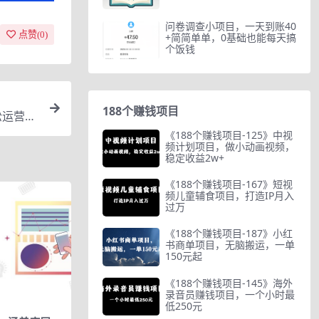
问卷调查小项目，一天到账40
点赞(
0
)
+简简单单，0基础也能每天搞
个饭钱
188个赚钱项目
松运营店
《188个赚钱项目-125》中视
频计划项目，做小动画视频，
稳定收益2w+
《188个赚钱项目-167》短视
频儿童辅食项目，打造IP月入
过万
《188个赚钱项目-187》小红
书商单项目，无脑搬运，一单
150元起
《188个赚钱项目-145》海外
录音员赚钱项目，一个小时最
低250元