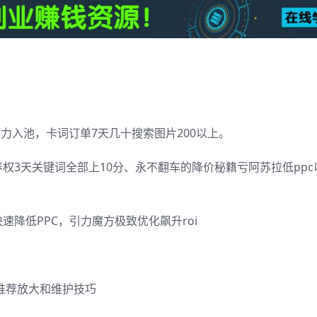
暴力入池，卡词订单7天几十搜索图片200以上。
权3天关键词全部上10分、永不翻车的降价秘籍亏阿苏拉低ppc
降低PPC，引力魔方极致优化飙升roi
推荐放大和维护技巧