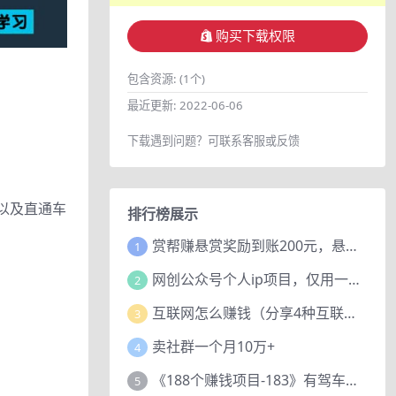
购买下载权限
包含资源:
(1个)
最近更新:
2022-06-06
下载遇到问题？可联系客服或反馈
以及直通车
排行榜展示
赏帮赚悬赏奖励到账200元，悬赏任务多劳多得，人人可做。
1
网创公众号个人ip项目，仅用一篇文章做到全网引流！
2
互联网怎么赚钱（分享4种互联网赚钱模式）
3
卖社群一个月10万+
4
《188个赚钱项目-183》有驾车评项目，动动小手，复制粘贴赚44元！
5