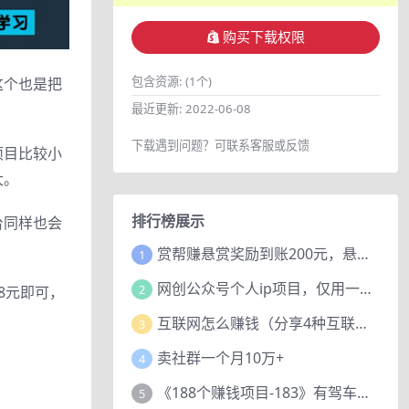
购买下载权限
包含资源:
(1个)
这个也是把
最近更新:
2022-06-08
下载遇到问题？可联系客服或反馈
项目比较小
大。
排行榜展示
台同样也会
赏帮赚悬赏奖励到账200元，悬赏任务多劳多得，人人可做。
1
网创公众号个人ip项目，仅用一篇文章做到全网引流！
2
8元即可，
互联网怎么赚钱（分享4种互联网赚钱模式）
3
卖社群一个月10万+
4
《188个赚钱项目-183》有驾车评项目，动动小手，复制粘贴赚44元！
5