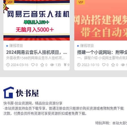
VIP
VIP
赚钱项目
赚钱项目
2024网易云音乐人挂机项目，
搭建一个小说网站：附带
单机日入150+，无脑月入5000
采集 流量来得快、变现容
外面收费1588的网易云音乐人挂机项
一、课程介绍 小说网主要特点就
+
建教程+源码)
目，我这个是最新的玩法，其实非常简
丰富，上万本的小说只是起步，
2024-03-16
0
0
135
9.9
2022-10-10
0
0
单，原理就...
要保持不断...
快书屋-创业资源网，精品创业资源分享
-本站资源支持会员下载专享，普通注册会员只能原价购买资源或者限制免费下载
次数，付费会员所有资源可享受资源折扣或者免费下载。
特别声明：本站大部