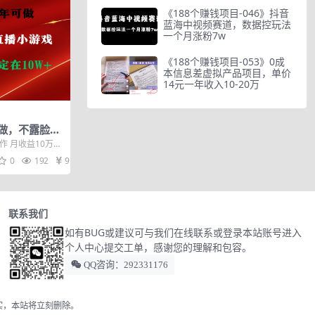
《188个赚钱项目-046》抖音
蓝海中视频赛道，数据控玩法
一个月涨粉7w
《188个赚钱项目-053》0成
本信息差虚拟产品项目，单价
14元一年收入10-20万
做，不露脸直
收益2500
作 月收益10万左
，不上镜，只说话
0
192
9.9
联系我们
如有BUG或建议可与我们在线联系或登录本站账号进入
个人中心提交工单，感谢您的理解和包容。
QQ咨询：292331176
实，本站将立刻删除。