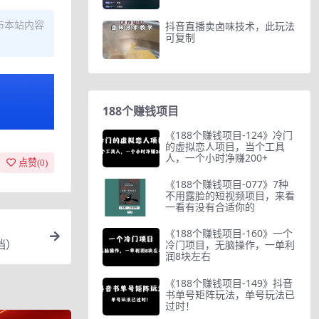
布本站内容
抖音直播卖卤味技术，此玩法
可复制
188个赚钱项目
《188个赚钱项目-124》冷门
的虚拟恋人项目，当个工具
人，一个小时净赚200+
点赞(
0
)
《188个赚钱项目-077》7种
不用露脸的短视频项目，来看
一看有没有合适你的
《188个赚钱项目-160》一个
档）
冷门项目，无脑操作，一单利
润8块左右
《188个赚钱项目-149》抖音
书单号矩阵玩法，单号玩法已
过时！