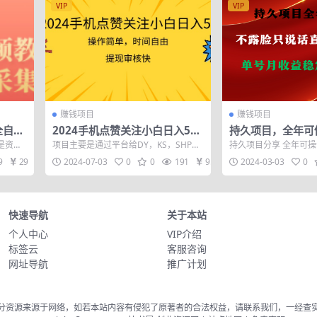
VIP
VIP
赚钱项目
赚钱项目
全自动
2024手机点赞关注小白日入500
持久项目，全年可
易（搭
操作简单提现快
播小游戏，单号单日
是资源
项目主要是通过平台给DY，KS，SHP各
持久项目分享 全年可操
+以上，无门槛…
每天还
大平台点爱心点关注赚钱，一部手机就
右，非常稳定 不露脸
9
29
2024-07-03
0
0
191
9.9
2024-03-03
0
可以操...
就可...
快速导航
关于本站
个人中心
VIP介绍
标签云
客服咨询
网址导航
推广计划
分资源来源于网络，如若本站内容有侵犯了原著者的合法权益，请联系我们，一经查