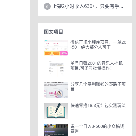
上架2小时收入630+，只要有手就能做的AI搞钱项目，奶奶看完都能学会!
6
图文项目
微信正规小程序项目，一单20
-50，绝大部分人可干
单号日赚200+的音乐人挂机
项目,可多号批量操作！
分享几个暴利赚钱的野路子项
目
快速零撸18.8元红包实测玩法
说一个日入3-500的小众搞钱
赛道