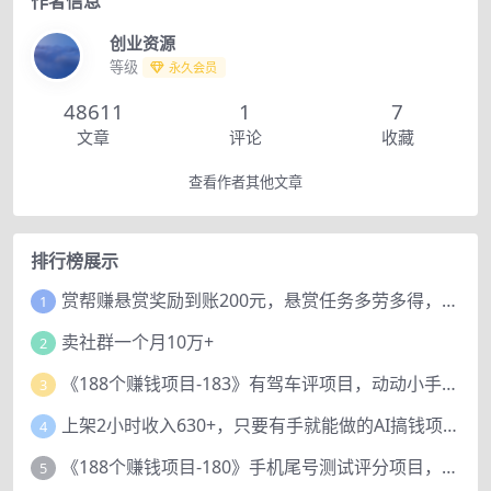
作者信息
创业资源
等级
永久会员
48611
1
7
文章
评论
收藏
查看作者其他文章
排行榜展示
赏帮赚悬赏奖励到账200元，悬赏任务多劳多得，人人可做。
1
卖社群一个月10万+
2
《188个赚钱项目-183》有驾车评项目，动动小手，复制粘贴赚44元！
3
上架2小时收入630+，只要有手就能做的AI搞钱项目，奶奶看完都能学会!
4
《188个赚钱项目-180》手机尾号测试评分项目，短视频直播日赚200+
5