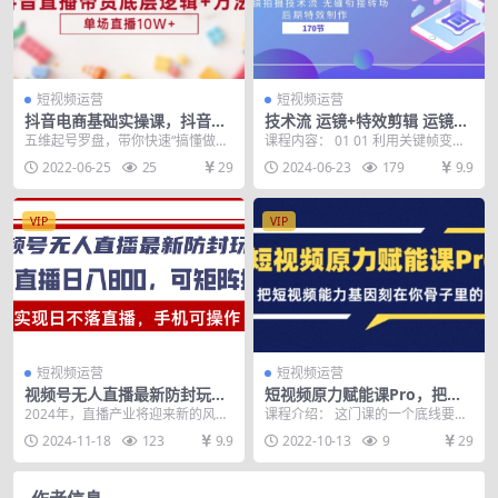
短视频运营
短视频运营
抖音电商基础实操课，抖音直
技术流 运镜+特效剪辑 运镜拍
播带货底层逻辑+方法 单场直
摄技术流 无缝衔接转场 后期
五维起号罗盘，带你快速“搞懂做好”
课程内容： 01 01 利用关键帧变色.
播10W+（价值980）
特效制作-170节
直播带货 搭体系，搭框架，提认知
mp4 02 02 利用关键帧希区柯克
2022-06-25
25
29
2024-06-23
179
9.9
课程目录： ...
变...
VIP
VIP
短视频运营
短视频运营
视频号无人直播最新防封玩
短视频原力赋能课Pro，把短
法，实现日不落直播，手机可
视频能力基因刻在你骨子里的
2024年，直播产业将迎来新的风
课程介绍： 这门课的一个底线要
操作，单直播日入…
课
口，其中无人直播将成为一个备受
求，就是希望通过这门课完整学习
2024-11-18
123
9.9
2022-10-13
9
29
瞩目的趋势。随着科...
和消化的人才，是市场...