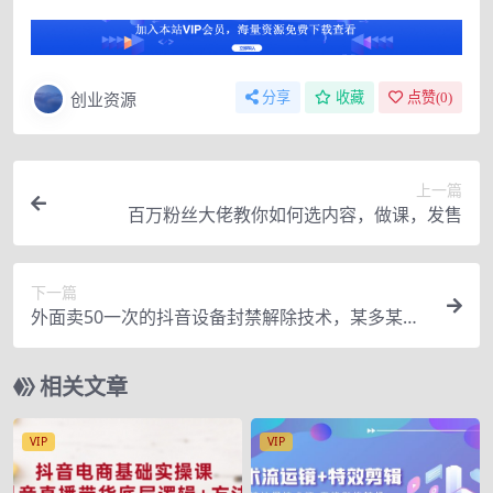
创业资源
分享
收藏
点赞(
0
)
上一篇
百万粉丝大佬教你如何选内容，做课，发售
下一篇
外面卖50一次的抖音设备封禁解除技术，某多某宝
收费出售
相关文章
VIP
VIP