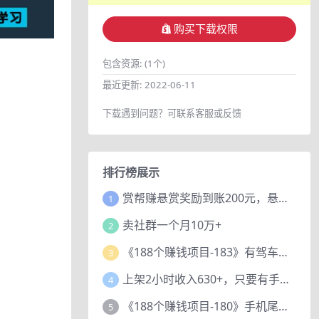
购买下载权限
包含资源:
(1个)
最近更新:
2022-06-11
下载遇到问题？可联系客服或反馈
排行榜展示
赏帮赚悬赏奖励到账200元，悬赏任务多劳多得，人人可做。
1
卖社群一个月10万+
2
《188个赚钱项目-183》有驾车评项目，动动小手，复制粘贴赚44元！
3
上架2小时收入630+，只要有手就能做的AI搞钱项目，奶奶看完都能学会!
4
《188个赚钱项目-180》手机尾号测试评分项目，短视频直播日赚200+
5