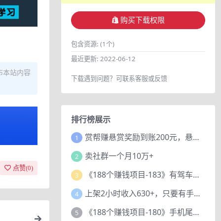
购买下载权限
包含资源:
(1个)
最近更新:
2022-06-12
布本站内容
下载遇到问题？可联系客服或反馈
排行榜展示
赏帮赚悬赏奖励到账200元，悬赏任务多劳多得，人人可做。
1
卖社群一个月10万+
2
点赞(
0
)
《188个赚钱项目-183》有驾车评项目，动动小手，复制粘贴赚44元！
3
上架2小时收入630+，只要有手就能做的AI搞钱项目，奶奶看完都能学会!
4
《188个赚钱项目-180》手机尾号测试评分项目，短视频直播日赚200+
5