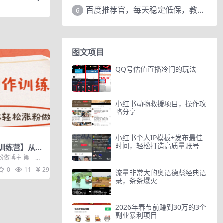
百度推荐官，每天稳定低保，教程赠上
6
图文项目
QQ号估值直播冷门的玩法
小红书动物救援项目，操作攻
略分享
小红书个人IP模板+发布最佳
时间，轻松打造高质量账号
训练营】从零
粉做博主（价
粉做博主 第一节
爆款笔记.mp4
0
11
29
流量非常大的奥语德彪经典语
录，条条爆火
2026年春节前赚到30万的3个
副业暴利项目