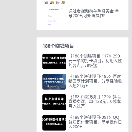
通过看视频撸羊毛赚美金,单
号200+,可矩阵操作！
188个赚钱项目
《188个赚钱项目-117》299
元一单的打卡项目，利用人性
的弱点，超级猛
《188个赚钱项目-185》百度
新回享计划项目，分享经验收
入超21万+
《188个赚钱项目-129》抖音
直播卖课，单价28元，0成本
月入过万
《188个赚钱项目-091》QQ
群知识付费项目，简单操作日
入200+