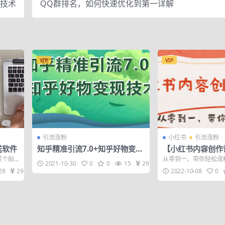
屏技术
QQ群排名，如何快速优化到第一详解
VIP
VIP
引流涨粉
小红书
引流涨粉
送软件
知乎精准引流7.0+知乎好物变现
【小红书内容创作
技术课程，新升级+新玩法，一
到一，带你轻松涨
某个贴
从零到一，带你轻松涨
2021-10-30
0
0
15
29
部手机月入3W
值399）
东西
抓住内容底层情绪，写出
28
29
2022-10-08
0
第二...