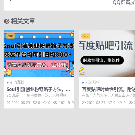
QQ群霸
相关文章
VIP
VIP
引流涨粉
引流涨粉
Soul引流创业粉野路子方法，交
百度贴吧时效性引流，附
友平台均可引日均300+，无需
SOUL是一个用户群体广泛、以短视频分
在某个人气大吧，无意点击进了
剪视频写文案…
享为主的社交平台，它的用户涉及各个
吧帖子，本来是进这个贴吧找点
2024-08-23
0
0
162
9.9
2021-08-27
0
0
年龄层和...
的，但是却没想...