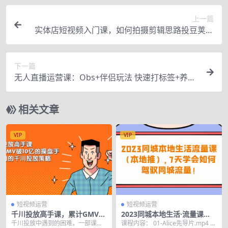
上一篇
实体店短视频入门课，如何拍摄剪辑思路投豆荚价
值999元
下一篇
无人直播运营课：Obs+伴侣玩法 快速打标签+养鱼
（附素材下载软件+各领话术)
相关文章
VIP
VIP
短视频运营
短视频运营
千川投放高手课，累计GMV破
2023同城本地生活·流量课
10亿的操盘手都在用的千川投
（本地推），7天学会如何驾
千川投放中遇到的困难，一部课程
课程内容： 01-Alice先导片.mp4 0