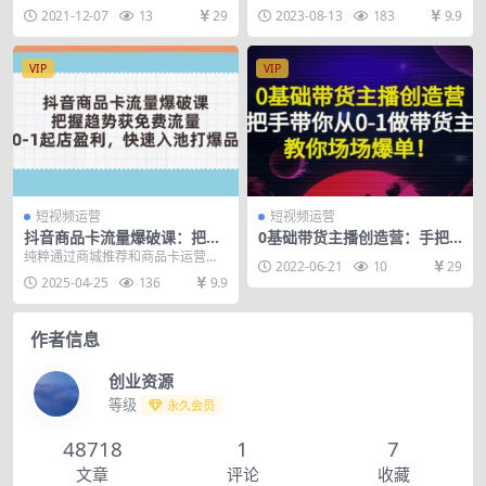
放策略
驭同城流量（31节课）
带你走向正轨 1)千川投放一站式攻
2-基础认知-商业定位（最重要.m...
2021-12-07
13
29
2023-08-13
183
9.9
略 2)从搭建到...
VIP
VIP
短视频运营
短视频运营
抖音商品卡流量爆破课：把握
0基础带货主播创造营：手把
趋势获免费流量，0-1起店盈
手带你从0-1做带货主播，教
纯粹通过商城推荐和商品卡运营实
2022-06-21
10
29
利，快速入池打爆品
你场场爆单！
现店铺从 0 到 1 的打造。课程涵盖
2025-04-25
136
9.9
抖音电商前沿...
作者信息
创业资源
等级
永久会员
48718
1
7
文章
评论
收藏