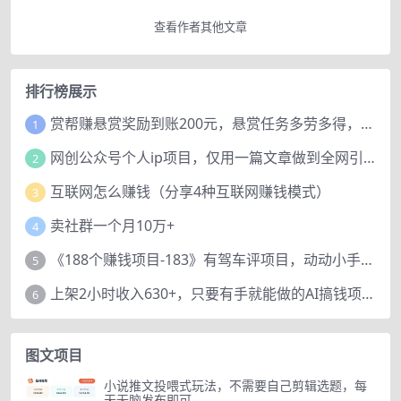
查看作者其他文章
排行榜展示
赏帮赚悬赏奖励到账200元，悬赏任务多劳多得，人人可做。
1
网创公众号个人ip项目，仅用一篇文章做到全网引流！
2
互联网怎么赚钱（分享4种互联网赚钱模式）
3
卖社群一个月10万+
4
《188个赚钱项目-183》有驾车评项目，动动小手，复制粘贴赚44元！
5
上架2小时收入630+，只要有手就能做的AI搞钱项目，奶奶看完都能学会!
6
图文项目
小说推文投喂式玩法，不需要自己剪辑选题，每
天无脑发布即可