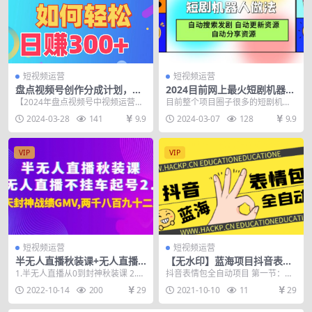
短视频运营
短视频运营
盘点视频号创作分成计划，快
2024目前网上最火短剧机器人
速过原创日入300+，从0到1完
做法，自动搜索发剧 自动更新
【2024年盘点视频号中视频运营】
目前整个项目圈子很多的短剧机器
整项目教程！
资源 自动分享资源
盘点视频号创作分成计划，快速过
人，我写的，自动搜索发剧，自动
2024-03-28
141
9.9
2024-03-07
128
9.9
原创日入300+...
更新资源，自动分享资...
VIP
VIP
短视频运营
短视频运营
半无人直播秋装课+无人直播
【无水印】蓝海项目抖音表情
不挂车起号2.0：7天封神战绩
包项目全自动化赚钱
1.半无人直播从0到封神秋装课 2.无
抖音表情包全自动项目 第一节：项
GMV两千八百九十二万
人直播不挂车起号2.0 附赠7-8月无
目讲解 第二节：养号流程 第三节：
2022-10-14
200
29
2021-10-10
11
29
人睡...
资源查找 第四...