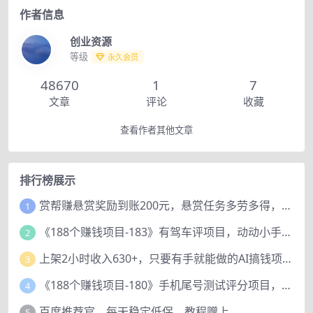
作者信息
创业资源
等级
永久会员
48670
1
7
文章
评论
收藏
查看作者其他文章
排行榜展示
赏帮赚悬赏奖励到账200元，悬赏任务多劳多得，人人可做。
1
《188个赚钱项目-183》有驾车评项目，动动小手，复制粘贴赚44元！
2
上架2小时收入630+，只要有手就能做的AI搞钱项目，奶奶看完都能学会!
3
《188个赚钱项目-180》手机尾号测试评分项目，短视频直播日赚200+
4
百度推荐官，每天稳定低保，教程赠上
5