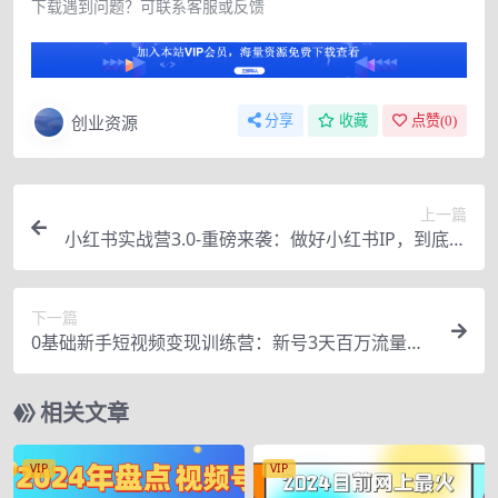
下载遇到问题？可联系客服或反馈
创业资源
分享
收藏
点赞(
0
)
上一篇
小红书实战营3.0-重磅来袭：做好小红书IP，到底有
多赚钱？（价值7999元）
下一篇
0基础新手短视频变现训练营：新号3天百万流量破
权重
相关文章
VIP
VIP