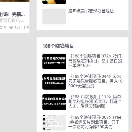
蹭热点卖书变现项目玩法
心课：完播率
eepSeek文
视频钩子矩阵与搜
多平台引流体
台矩阵账号注册
0
161
9.9
188个赚钱项目
《188个赚钱项目-072》冷门
易拉罐定制项目，空手套白狼
一单赚100+
《188个赚钱项目-044》公众
号无脑怼量赚钱项目，月入10
000+无需投资
《188个赚钱项目-119》简单
粗暴的星座测试项目，打造个
人IP，后期实现躺赚
《188个赚钱项目-007》Free
pik搬运图片副业项目，只干
一次活每月净赚500美刀