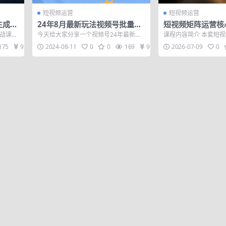
短视频运营
短视频运营
生成
24年8月最新玩法视频号批量带
短视频矩阵运营核
pNo
货4.0，操作简单可多号账号分
优化×关键词排名×D
实战课面
今天给大家分享一个视频号24年最新带
课程内容简介 本套短
零到电
发，附全套落…
案生成，从零搭建
、视频
货玩法。 在电商领域，除了淘宝、抖
索排名全课，讲解多平
175
9.9
2024-08-11
0
0
169
9.9
2026-07-09
0
音、小红书...
养号、流量...
系