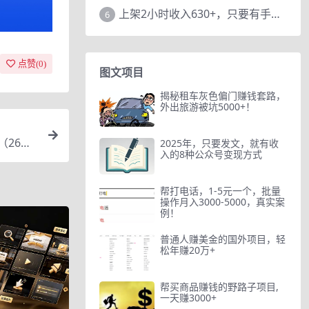
上架2小时收入630+，只要有手就能做的AI搞钱项目，奶奶看完都能学会!
6
点赞(
0
)
图文项目
揭秘租车灰色偏门赚钱套路，
外出旅游被坑5000+！
（26节
2025年，只要发文，就有收
入的8种公众号变现方式
帮打电话，1-5元一个，批量
操作月入3000-5000，真实案
例！
普通人赚美金的国外项目，轻
松年赚20万+
帮买商品赚钱的野路子项目,
一天赚3000+