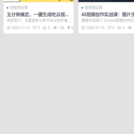
短视频运营
短视频运营
五分钟搞定，一键生成吃瓜视
AI视频创作实战课：图片
频，可发全平台，轻松日入200
+视频生成+专业提示词+Ta
项目简介：主要是参与各平台对创作者
课程内容简介 2026AI视频创作
0+
w×首尾帧+全能参考，从
激励的活动，通过发布吸引人的原创视
向零基础学员，完整覆盖AI图文
2024-11-13
0
0
126
9.9
2026-07-16
0
0
频获得流量得...
全...
影感成片