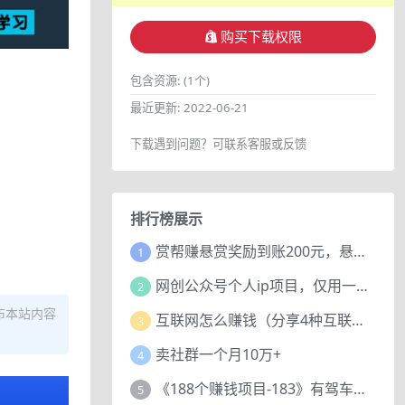
购买下载权限
包含资源:
(1个)
最近更新:
2022-06-21
下载遇到问题？可联系客服或反馈
排行榜展示
赏帮赚悬赏奖励到账200元，悬赏任务多劳多得，人人可做。
1
网创公众号个人ip项目，仅用一篇文章做到全网引流！
2
布本站内容
互联网怎么赚钱（分享4种互联网赚钱模式）
3
卖社群一个月10万+
4
《188个赚钱项目-183》有驾车评项目，动动小手，复制粘贴赚44元！
5