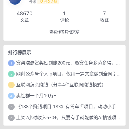
等级
永久会员
48670
1
7
文章
评论
收藏
查看作者其他文章
排行榜展示
赏帮赚悬赏奖励到账200元，悬赏任务多劳多得，人人可做。
1
网创公众号个人ip项目，仅用一篇文章做到全网引流！
2
互联网怎么赚钱（分享4种互联网赚钱模式）
3
卖社群一个月10万+
4
《188个赚钱项目-183》有驾车评项目，动动小手，复制粘贴赚44元！
5
上架2小时收入630+，只要有手就能做的AI搞钱项目，奶奶看完都能学会!
6