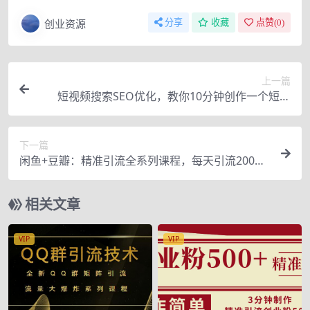
创业资源
分享
收藏
点赞(
0
)
上一篇
短视频搜索SEO优化，教你10分钟创作一个短视
频，三天排名上第一（价值990元）
下一篇
闲鱼+豆瓣：精准引流全系列课程，每天引流200
+精准粉
相关文章
VIP
VIP