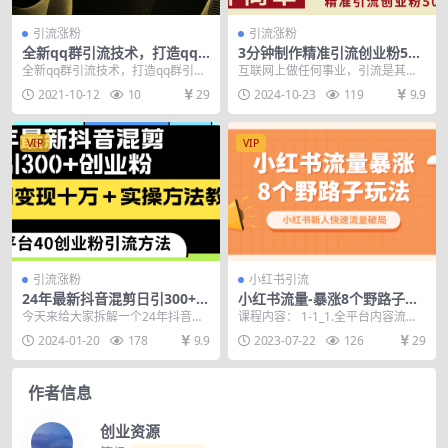
引流涨粉
引流涨粉
全新qq群引流技术，打造qq
3分钟制作精准引流创业粉500
群引流矩阵（共4节视频）
+操作简单
全新qq群引流技术，打造qq群引流
互联网上做任何事业，引流是其中
矩阵（共4节视频）
最重要的长期需要做的事。今天我
2021-10-12
10
29
2024-10-23
119
9.9
们重点分享快手引流创...
VIP
VIP
引流涨粉
小红书引流
24年最新抖音混剪日引300+创
小红书流量-暴涨8个野路子玩
业粉“割韭菜”单月变现十万+实
法：小红书新人快速流量破局
今天来给大家拆解一个24年抖音搬
课程内容： 1-1_1.全平台内容流量
操教程！
（8节课）
运引流创业粉的最新教程，之前抖
获取的底层逻辑.mp4 1-2_2.如何
2024-01-20
178
9.9
2023-07-22
126
29
音项目拆解视频被限...
通...
作者信息
创业资源