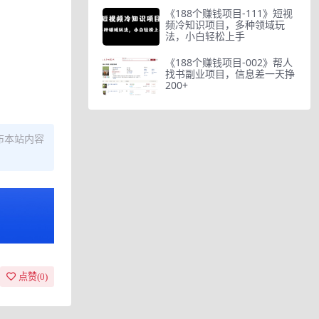
《188个赚钱项目-111》短视
频冷知识项目，多种领域玩
法，小白轻松上手
《188个赚钱项目-002》帮人
找书副业项目，信息差一天挣
200+
布本站内容
点赞(
0
)