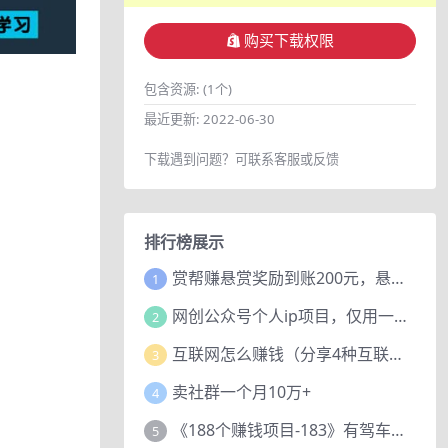
购买下载权限
包含资源:
(1个)
最近更新:
2022-06-30
下载遇到问题？可联系客服或反馈
排行榜展示
赏帮赚悬赏奖励到账200元，悬赏任务多劳多得，人人可做。
1
网创公众号个人ip项目，仅用一篇文章做到全网引流！
2
互联网怎么赚钱（分享4种互联网赚钱模式）
3
卖社群一个月10万+
4
《188个赚钱项目-183》有驾车评项目，动动小手，复制粘贴赚44元！
5