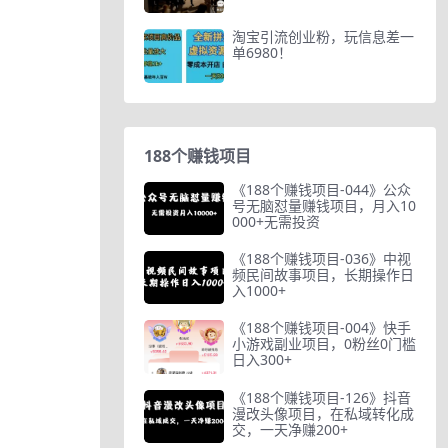
淘宝引流创业粉，玩信息差一
单6980！
188个赚钱项目
《188个赚钱项目-044》公众
号无脑怼量赚钱项目，月入10
000+无需投资
《188个赚钱项目-036》中视
频民间故事项目，长期操作日
入1000+
《188个赚钱项目-004》快手
小游戏副业项目，0粉丝0门槛
日入300+
《188个赚钱项目-126》抖音
漫改头像项目，在私域转化成
交，一天净赚200+