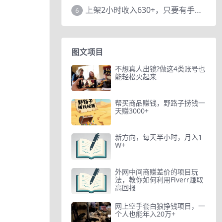
上架2小时收入630+，只要有手就能做的AI搞钱项目，奶奶看完都能学会!
6
图文项目
不想真人出镜?做这4类账号也
能轻松火起来
帮买商品赚钱，野路子捞钱一
天赚3000+
新方向，每天半小时，月入1
W+
外网中间商赚差价的项目玩
法，教你如何利用Flverr赚取
高回报
网上空手套白狼挣钱项目，一
个人也能年入20万+