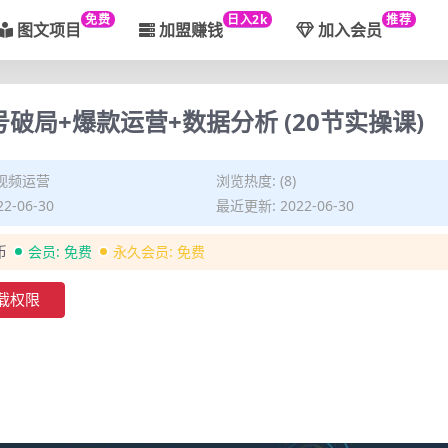
免费
日入2k
推荐
图文项目
加盟赚钱
加入会员
局+爆款运营+数据分析 (20节实操课)
视频运营
浏览热度: (8)
2-06-30
最近更新: 2022-06-30
币
会员:
免费
永久会员:
免费
载权限