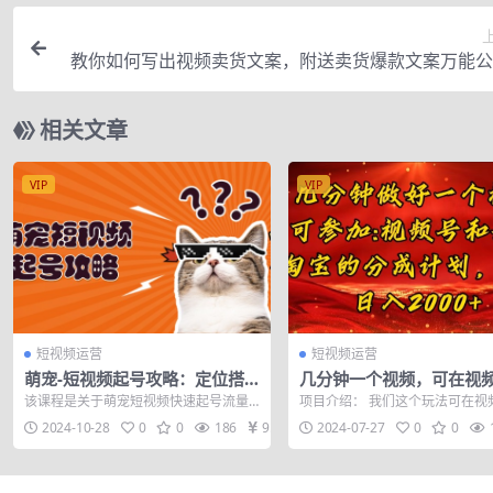
教你如何写出视频卖货文案，附送卖货爆款文案万能公
相关文章
VIP
VIP
短视频运营
短视频运营
萌宠-短视频起号攻略：定位搭
几分钟一个视频，可在视
建推流全解析，助力新手轻松打
淘宝同时获取收益，新手
该课程是关于萌宠短视频快速起号流量
项目介绍： 我们这个玩法可在视
造爆款
松日入2000…
及短视频带货宠物新风口的教程。涵盖
淘宝逛逛视频上参加分成计划获
2024-10-28
0
0
186
9.9
2024-07-27
0
0
了从了解宠物...
益， 我们入...