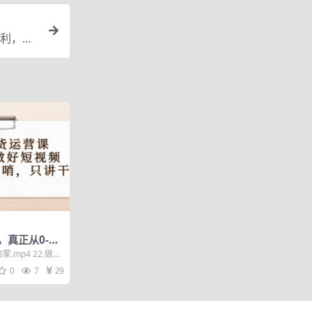
利，价
真正从0-1
太多花里胡
.mp4 22.做短
主...
0
7
29