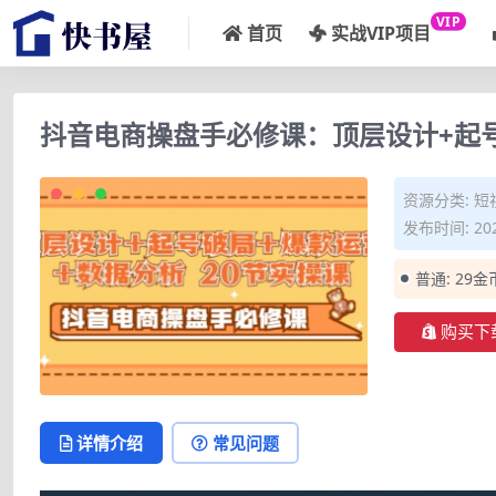
VIP
首页
实战VIP项目
抖音电商操盘手必修课：顶层设计+起号破
资源分类:
短
发布时间: 202
普通:
29金
购买下
详情介绍
常见问题