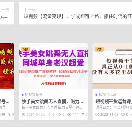
上一篇
下一篇
式和
短视频【流量变现】，学成即可上路，抓住时代的红
模板
值4980元
VIP
VIP
短视频运营
短视频运营
频号，
快手美女跳舞无人直播，磁力巨
短视频干货运营课，
小白轻
星小铃铛推广APP赚取收益，月
做好短视频，没有
频号和
快手美女跳舞无人直播 磁力巨星小铃铛
课程目录： 11.短视频启蒙
入3W+
哨，只讲干货
取收
推广APP赚取收益 通过OBS搭建24小时
视频前需知.mp4 33.个人
139
9.9
2024-04-25
0
0
114
9.9
2022-11-08
0
美...