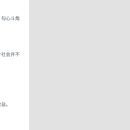
，勾心斗角
个社会并不
收益。