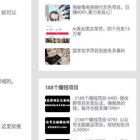
揭秘撸电商赔付灰色项目，日
，就可以
赚800+,暴力丧良心！
Ai美女图文带货，四个月卖13
万单
国学玄学项目到底有多暴利
领域的。
188个赚钱项目
《188个赚钱项目-049》微信
群项目另类玩法，赚微商的
钱，每月也能多赚1000+
《188个赚钱项目-079》公众
号无脑搬运项目，轻轻松松月
，这里就推
入5000+