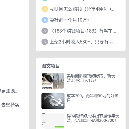
互联网怎么赚钱（分享4种互联网赚钱模式）
3
卖社群一个月10万+
4
《188个赚钱项目-183》有驾车评项目，动动小手，复制粘贴赚44元！
5
上架2小时收入630+，只要有手就能做的AI搞钱项目，奶奶看完都能学会!
6
图文项目
卖瑜伽裤赚钱的野路子新玩
法,轻松月入1万+
容易焦虑。
成本700，两年赚50万的好项
目
，去坚持实
得物搬砖的具体细节操作与玩
法，实现单日盈利200-300！