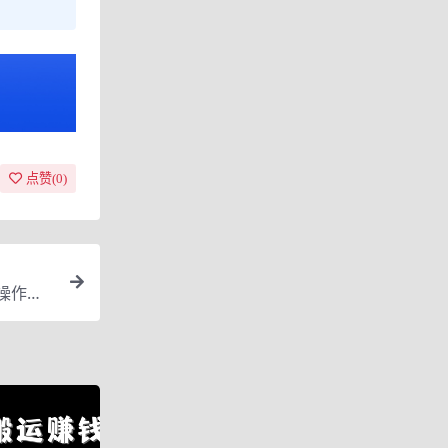
点赞(
0
)
期操作日