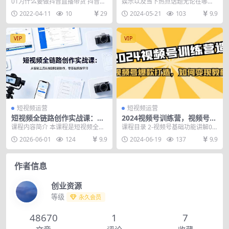
川课，有策略才有高投产的投
件混剪，搭配AI软件一键生
01为什么要做抖音直播带货 抖音直
娱乐以及当下热点话题无论在哪个
放课
成，日入800+
播带货机会适合你吗? 抖音带货能火
平台都是流量最高，最吸引人眼球
2022-04-11
10
29
2024-05-21
103
9.9
多久? 抖音...
的， 在视频号也不例...
VIP
VIP
短视频运营
短视频运营
短视频全链路创作实战课：从
2024视频号训练营，视频号爆
智能工具认知到短剧制作，零
款打造，如何变现教程（20节
课程内容简介 本课程是短视频全链
课程目录 2-视频号基础功能讲解0
基础系统学习
课）
路创作实战课，系统讲解从智能工
《必看》.mp4 3-视频号基础功能讲
2026-06-01
124
9.9
2024-06-19
137
9.9
具认知到短剧制作的...
解@必看...
作者信息
创业资源
等级
永久会员
48670
1
7