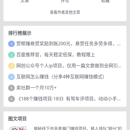
文章
评论
收藏
查看作者其他文章
排行榜展示
赏帮赚悬赏奖励到账200元，悬赏任务多劳多得，人人可做。
1
百度推荐官，每天稳定低保，教程赠上
2
网创公众号个人ip项目，仅用一篇文章做到全网引流！
3
互联网怎么赚钱（分享4种互联网赚钱模式）
4
卖社群一个月10万+
5
《188个赚钱项目-183》有驾车评项目，动动小手，复制粘贴赚44元！
6
图文项目
揭秘线下信息差偏门赚钱项目，替人排队“销分”的