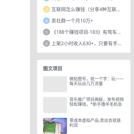
互联网怎么赚钱（分享4种互联网赚钱模式）
3
卖社群一个月10万+
4
《188个赚钱项目-183》有驾车评项目，动动小手，复制粘贴赚44元！
5
上架2小时收入630+，只要有手就能做的AI搞钱项目，奶奶看完都能学会!
6
图文项目
做贴图号，就一个字：玩——
每天玩出几万流量
音乐推广项目揭秘，发布视频
轻松赚钱，*新手撸羊毛机会
零成本虚拟产品,卖出去就是
利润