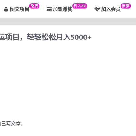
免费
日入2k
推荐
图文项目
加盟赚钱
加入会员
运项目，轻轻松松月入5000+
自己写文章。