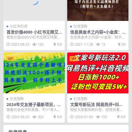
小红书引流
引流涨粉
首发价值4000 小红书无限艾
信息换金术之内容=小金库：
特暴力引流创业粉 精准粉揭秘
知乎内容采集实战视频教程
首发价值4000小红书无限艾特暴力
信息换金术之内容=小金库：知乎内
教程
（附软件+采集脚本）
引流创业粉精准粉揭秘教程价值四
容采集实战视频教程（附软件+采集
2023-08-23
126
9.9
2021-11-28
13
29
千，不信你找专业...
脚本） 把下布穿...
VIP
VIP
引流涨粉
引流涨粉
2024年交友搭子最新项目，极
文案号新玩法 网易热评+抖音
速引流300+搭子粉，简单粗
文案 一天涨粉1000+ 多种变现
随着社会经济的发展，不少“收入稳
相信大家都有刷抖音，经常会看到
暴，好学好上手
模式 泛粉也可变现
定、独立自由的年轻人们因为某种
一个视频或一张图片配一个文案，
2024-06-25
202
9.9
2024-01-05
155
9.9
原因离开家庭选择独...
这种其实就是文案号。...