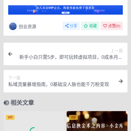
创业资源
分享
收藏
点赞(
0
)
上一篇
新手小白只需5步，即可玩转虚拟项目，0成本月入
10000+【视频教程】
下一篇
私域流量暴增指南，0基础没人脉也能千万粉变现
相关文章
VIP
VIP