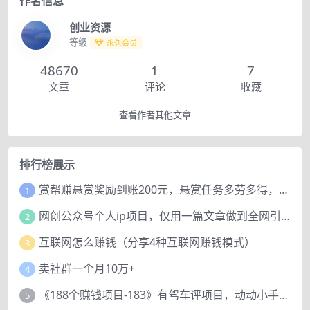
作者信息
创业资源
等级
永久会员
48670
1
7
文章
评论
收藏
查看作者其他文章
排行榜展示
赏帮赚悬赏奖励到账200元，悬赏任务多劳多得，人人可做。
1
网创公众号个人ip项目，仅用一篇文章做到全网引流！
2
互联网怎么赚钱（分享4种互联网赚钱模式）
3
卖社群一个月10万+
4
《188个赚钱项目-183》有驾车评项目，动动小手，复制粘贴赚44元！
5