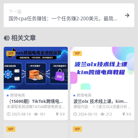
下一篇
国外cpa任务赚钱：一个任务赚2-200美元，最简单
的赚美元项目！
相关文章
VIP
VIP
跨境电商
跨境电商
（15690期）TikTok跨境电商
波兰olx 技术线上课，kim跨
全流程运营：店铺注册流程，
境电商教程
本课程系统讲解TikTok跨境电商全
课程内容： 1-1波兰OLX流量分析 2
一件代发操作，0粉开橱窗技
流程运营，基础模块涵盖店铺注
-2波兰olx注册(上) 3-3波兰ol...
2025-08-14
181
9.9
2024-06-10
212
9.9
巧
册、回款设置、一...
VIP
VIP