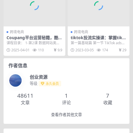
跨境电商
跨境电商
Coupang平台运营秘籍，酷胖
tiktok投流实操课：掌握tikt
卖家必修课，助力卖家提升平
ok投流底层逻辑+独家TK投流
课程目录： 1-第2课 数据网站类目
第一篇基础篇 第一节 TikTok ads介
台竞争力
玩法 月GMV百万美金
分析 2-第3课 季节性商品选品思路
绍 第二节 TikTok ads广告...
2025-04-01
110
9.9
2023-03-05
174
29
3-第...
作者信息
创业资源
等级
永久会员
48611
1
7
文章
评论
收藏
查看作者其他文章