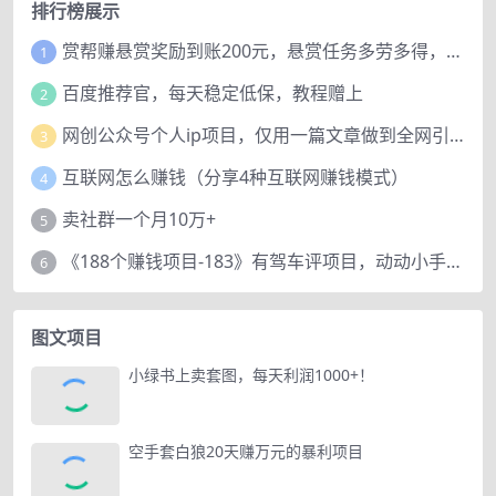
排行榜展示
赏帮赚悬赏奖励到账200元，悬赏任务多劳多得，人人可做。
1
百度推荐官，每天稳定低保，教程赠上
2
网创公众号个人ip项目，仅用一篇文章做到全网引流！
3
互联网怎么赚钱（分享4种互联网赚钱模式）
4
卖社群一个月10万+
5
《188个赚钱项目-183》有驾车评项目，动动小手，复制粘贴赚44元！
6
图文项目
小绿书上卖套图，每天利润1000+！
空手套白狼20天赚万元的暴利项目