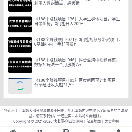
利用人性的弱点，超级猛
《188个赚钱项目-136》大学生群体项目，学生
自带优势，0门槛日入200+
《188个赚钱项目-071》0门槛视频号带货项目，
0基础小白上手即可操作
《188个赚钱项目-046》抖音蓝海中视频赛道，
数据控玩法一个月涨粉7w
《188个赚钱项目-185》百度新回享计划项目，
分享经验收入超21万+
特别声明：本站大部分资源来源于网络，如若本站内容有侵犯了原著者的合法权
益，请联系我们，一经查实，本站将立刻删除。
Copyright © 2021-2026
快书屋-创业资源网
|
站点地图
|
免责声明