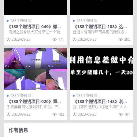
188个赚钱项目
188个赚钱项目
《188个赚钱项目-049》微信
《188个赚钱项目-108》选择
群项目另类玩法，赚微商的
一个项目，执行并优化，日入
清烟之前有给大家分享过一个微信
普通人有两种显而易见的赚钱方
钱，每月也能多赚1000+
400+
群项目，今天在这里给大家分享一
法： ①：有现成的问题和解决方
2023-08-23
171
2023-08-23
205
种微信...
案，但是有的问题还没有...
188个赚钱项目
188个赚钱项目
《188个赚钱项目-020》重复
《188个赚钱项目-148》利用
一个简单的操作，一年能赚60
信息差做中介，一单至少能赚
手机屏幕钢化膜对我们来说，应该
我们都知道游戏D练这个项目人人
w+，不信的话你看
几十，一天200+
也是必备的吧。为了保护我们的爱
都是可以操作的，没有任何的门
2023-08-22
182
2023-08-23
181
机，谁还没有贴上一张...
槛，基本上就是会玩游戏...
作者信息