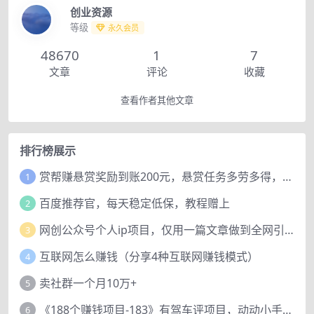
创业资源
等级
永久会员
48670
1
7
文章
评论
收藏
查看作者其他文章
排行榜展示
赏帮赚悬赏奖励到账200元，悬赏任务多劳多得，人人可做。
1
百度推荐官，每天稳定低保，教程赠上
2
网创公众号个人ip项目，仅用一篇文章做到全网引流！
3
互联网怎么赚钱（分享4种互联网赚钱模式）
4
卖社群一个月10万+
5
《188个赚钱项目-183》有驾车评项目，动动小手，复制粘贴赚44元！
6