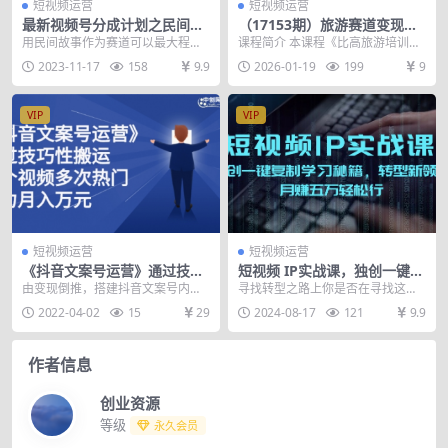
短视频运营
短视频运营
最新视频号分成计划之民间故
（17153期）旅游赛道变现玩
事，AI生成原创视频，公域私
法：双平台引流、矩阵运营，
用民间故事作为赛道可以最大程度
课程简介 本课程《比高旅游培训》
域双重变现
掌握完整商业模式，新手也能
上调动观众的情绪，从而增加播放
是一套聚焦于旅游行业线上获客与
2023-11-17
158
9.9
2026-01-19
199
9
快速赚钱
量，文案和视频都可以...
商业转化的实战培训...
VIP
VIP
短视频运营
短视频运营
《抖音文案号运营》通过技巧
短视频 IP实战课，独创一键复
性搬运，一个视频多次热门
制学习秘籍，转战新领域，月
由变现倒推，搭建抖音文案号内
寻找转型之路上你是否在寻找这样
赚五万轻松行
容，掌握流量机制，细节性的发布
一种职业 有相对自由的工作时间 有
2022-04-02
15
29
2024-08-17
121
9.9
视频，通过技巧性搬运，...
获得高薪回报的可...
作者信息
创业资源
等级
永久会员