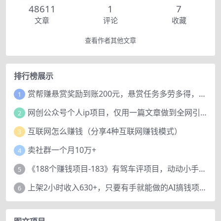
48611
1
7
文章
评论
收藏
查看作者其他文章
排行榜展示
赏帮赚悬赏奖励到账200元，悬赏任务多劳多得，人人可做。
1
网创公众号个人ip项目，仅用一篇文章做到全网引流！
2
互联网怎么赚钱（分享4种互联网赚钱模式）
3
卖社群一个月10万+
4
《188个赚钱项目-183》有驾车评项目，动动小手，复制粘贴赚44元！
5
上架2小时收入630+，只要有手就能做的AI搞钱项目，奶奶看完都能学会!
6