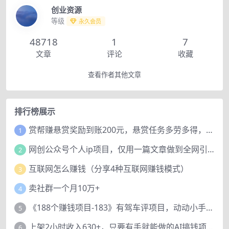
创业资源
等级
永久会员
48718
1
7
文章
评论
收藏
查看作者其他文章
排行榜展示
赏帮赚悬赏奖励到账200元，悬赏任务多劳多得，人人可做。
1
网创公众号个人ip项目，仅用一篇文章做到全网引流！
2
互联网怎么赚钱（分享4种互联网赚钱模式）
3
卖社群一个月10万+
4
《188个赚钱项目-183》有驾车评项目，动动小手，复制粘贴赚44元！
5
上架2小时收入630+，只要有手就能做的AI搞钱项目，奶奶看完都能学会!
6