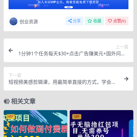
创业资源
分享
收藏
点赞(
0
)
上一篇
1分钟1个任务每天$30+点击广告赚美元+国外问答1
0分钟赚100 (3个项目)
下一篇
短视频美感剪辑课，用最简单直接的方式，学会短
视频剪辑（附送素材库）
相关文章
VIP
VIP