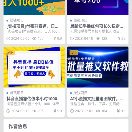
赚钱项目
赚钱项目
[实操项目]付费群赛道，日入1
最新知乎撸红包项长久稳定项
000+
目，稳定轻松撸低保【详细玩
[实操项目]付费群赛道，日入1000+
无需知乎养号直接开撸长久项目稳
法教程】
知识付费永不过时，目前种类同号
定俩三年 直接注册知乎号就行，提
2024-05-05
155
9.9
2023-04-10
128
29
不超过10...
现微信秒到。 单个...
VIP
VIP
赚钱项目
赚钱项目
抖音直播靠估值半小时1000
AI小说推文批量跑图软件，完
+详细教学零门槛零投入
全免费不使用第三方，月入过
抖音直播靠估值半小时1000+详细
课程包含：软件，工具，免费配音
万没问题
教学零门槛零投入
软件，授权方式，养号起号 完全免
2024-03-13
105
9.9
2023-12-01
164
9.9
费的ai工具，不占...
作者信息