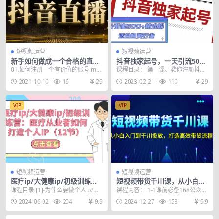
短视频运营
短视频运营
新手如何做成一个合格的直播
抖音独家起号，一天引流500
间，养号变现全系列
+精准粉，适合各类行业（9节
01.如何注册一个有价值的账号.mp
课程目录： 第一课、教你注册抖音
视频课）
4 02.如何5-7天养号.mp4 03.新...
高权重新号.mp4 第二课：手机设备
2021-10-10
16
29
2023-02-21
110
29
选择和网络I...
VIP
VIP
短视频运营
短视频运营
医疗ip/大健康ip/初级训练
短视频带货千川课，从小白入
营：医疗从业者如何打造个人I
门到千川投放，打造高效带货
课程目录 [1]-为什么要做个人ip?个
课程内容： 1-1课前必备168公众号
P（12节）
流程
人ip是医疗从业者的必经之路,mp4
工具.mp4 2.如何起新号，涨粉，老
2024-06-02
204
9.9
2024-12-27
158
9.9
[...
号转...