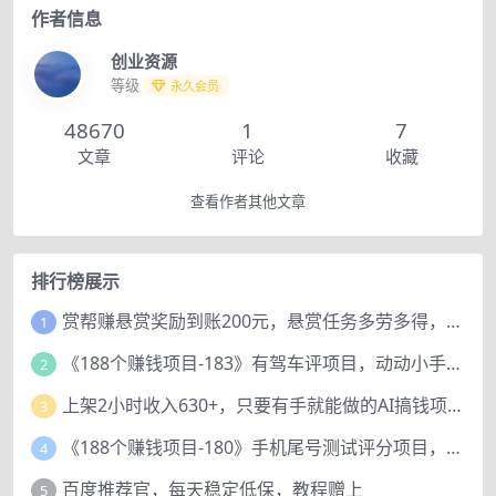
作者信息
创业资源
等级
永久会员
48670
1
7
文章
评论
收藏
查看作者其他文章
排行榜展示
赏帮赚悬赏奖励到账200元，悬赏任务多劳多得，人人可做。
1
《188个赚钱项目-183》有驾车评项目，动动小手，复制粘贴赚44元！
2
上架2小时收入630+，只要有手就能做的AI搞钱项目，奶奶看完都能学会!
3
《188个赚钱项目-180》手机尾号测试评分项目，短视频直播日赚200+
4
百度推荐官，每天稳定低保，教程赠上
5