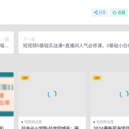
分享
收藏
上一篇
下一篇
，每节
短视频0基础实战课+直播间人气必修课，0基础小白
精悍
会
VIP
VIP
短视频运营
短视频运营
期），
抖金必火学院·抖音同城号：带你
2024最新蓝海项