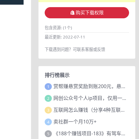
购买下载权限
包含资源:
(1个)
最近更新:
2022-07-11
下载遇到问题？可联系客服或反馈
排行榜展示
赏帮赚悬赏奖励到账200元，悬赏任务多劳多得，人人可做。
1
网创公众号个人ip项目，仅用一篇文章做到全网引流！
2
互联网怎么赚钱（分享4种互联网赚钱模式）
3
卖社群一个月10万+
4
《188个赚钱项目-183》有驾车评项目，动动小手，复制粘贴赚44元！
5