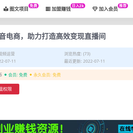
免费
日入2k
推荐
图文项目
加盟赚钱
加入会员
音电商，助力打造高效变现直播间
视频运营
浏览热度: (73)
2-07-11
最近更新: 2022-07-11
币
会员:
免费
永久会员:
免费
载权限