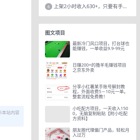
上架2小时收入630+，只要有手就能做的AI搞钱项目，奶奶看完都能学会!
6
图文项目
最新冷门风口项目，打台球也
能赚钱，一单收益9.9-99元
日赚200+的撸羊毛赚钱项目
之京东外卖
分享小红薯某手账号解封教
程，外面收费5－10元一单。
整套流程免费教！
小吃配方项目，一天收入150
布本站内容
0，无脑复制粘贴【附小吃配
方资料】
朋友圈代理偏门产品，轻松月
入过万