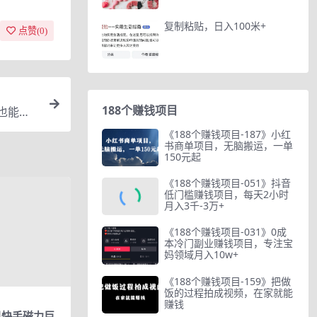
复制粘贴，日入100米+
点赞(
0
)
188个赚钱项目
也能学
《188个赚钱项目-187》小红
书商单项目，无脑搬运，一单
150元起
《188个赚钱项目-051》抖音
低门槛赚钱项目，每天2小时
月入3千-3万+
《188个赚钱项目-031》0成
本冷门副业赚钱项目，专注宝
妈领域月入10w+
《188个赚钱项目-159》把做
饭的过程拍成视频，在家就能
赚钱
目快手磁力巨