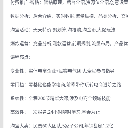
付费推广-智钻：智钻原理，后台介绍,资源位介绍,创意设置
数据分析：后台介绍，实时数据,流量纵横、品类分析、交
淘宝活动：天天特价,聚划算,淘抢购,淘金币,大促玩法
爆款运营：竞品分析,测款运营,前期规划,流量布局，产品优
课程亮点：
专业性：实体电商企业+民赛电气团队,全程参与指导
零门槛：零基础也能学电商,前辈带你玩转电商进阶之路
系统性：全程200节精华大课,涉及电商全领域技能
高效性：一次报名,24小时随时学习,学会为止
淘宝大卖：民赛60人团队,5家子公司,年销售额1.2亿