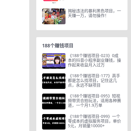
揭秘违法的暴利黑色项目，一
天赚一万，请勿操作！
188个赚钱项目
《188个赚钱项目-023》0成
本的抖音小程序副业赚钱，操
作起来收益月入过万
《188个赚钱项目-177》高手
都是怎么找项目，记住这几
点，永远不缺项目
《188个赚钱项目-095》短视
频带货合拍玩法，适用各种赛
道，一个月1.9万单
《188个赚钱项目-099》一个
零成本的虚拟服务项目，单价
5元，月销量10000+