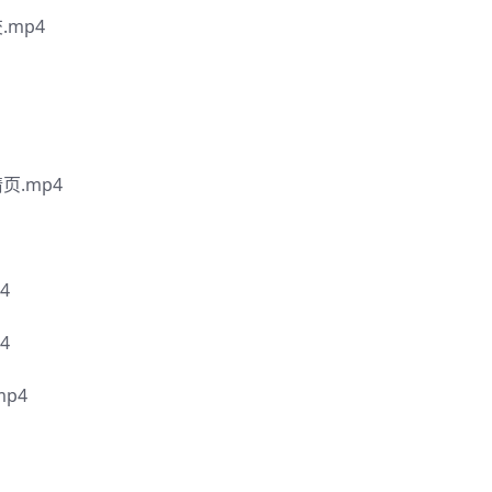
mp4
页.mp4
4
4
p4