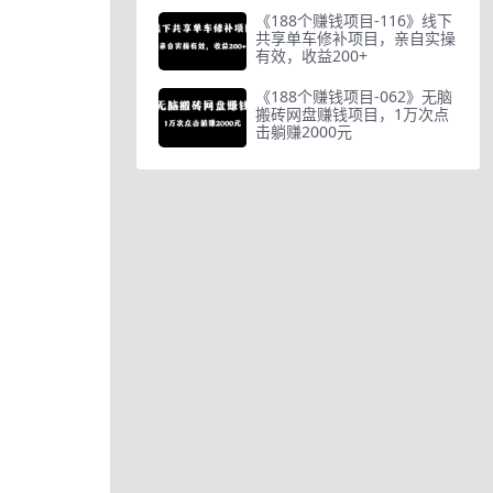
《188个赚钱项目-116》线下
共享单车修补项目，亲自实操
有效，收益200+
《188个赚钱项目-062》无脑
搬砖网盘赚钱项目，1万次点
击躺赚2000元