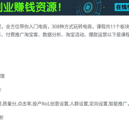
，全方位带你入门电商，308种方式玩转电商，课程共11个板
车、付费推广淘宝客、数据分析、淘宝活动、爆款运营以下是课
处理
作
,质量分,点击率,投产RoI,创意设置,人群设置,定向设置,智能推
析