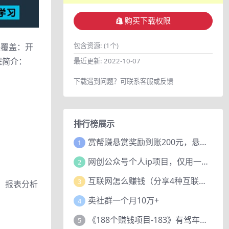
购买下载权限
包含资源:
(1个)
块覆盖：开
程简介：
最近更新:
2022-10-07
下载遇到问题？可联系客服或反馈
排行榜展示
赏帮赚悬赏奖励到账200元，悬赏任务多劳多得，人人可做。
1
网创公众号个人ip项目，仅用一篇文章做到全网引流！
2
互联网怎么赚钱（分享4种互联网赚钱模式）
3
广，报表分析
卖社群一个月10万+
4
《188个赚钱项目-183》有驾车评项目，动动小手，复制粘贴赚44元！
5