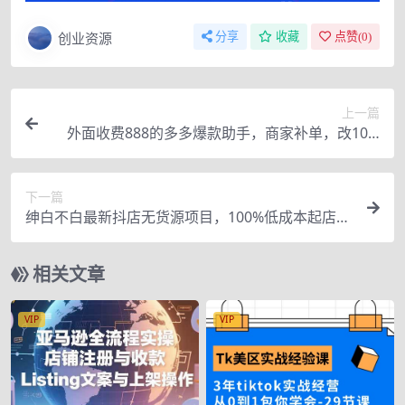
创业资源
分享
收藏
点赞(
0
)
上一篇
外面收费888的多多爆款助手，商家补单，改10w
+销量，上评轮必备脚本
下一篇
绅白不白最新抖店无货源项目，100%低成本起店丨
不动销丨不投流（价值1280）
相关文章
VIP
VIP