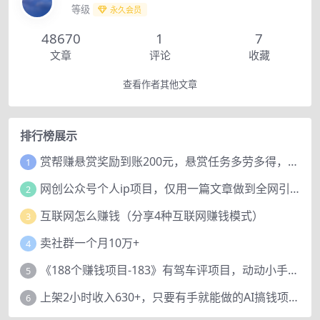
等级
永久会员
48670
1
7
文章
评论
收藏
查看作者其他文章
排行榜展示
赏帮赚悬赏奖励到账200元，悬赏任务多劳多得，人人可做。
1
网创公众号个人ip项目，仅用一篇文章做到全网引流！
2
互联网怎么赚钱（分享4种互联网赚钱模式）
3
卖社群一个月10万+
4
《188个赚钱项目-183》有驾车评项目，动动小手，复制粘贴赚44元！
5
上架2小时收入630+，只要有手就能做的AI搞钱项目，奶奶看完都能学会!
6