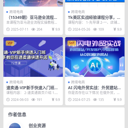
跨境电商
跨境电商
（15349期）亚马逊全流程实
Tk美区实战经验课程分享，3
操，店铺注册与收款，Listing
年tiktok实战经营，从0到1包
本课程为亚马逊全流程实操教程，
课程内容： 1-先导课 2-一、店铺运
文案与上架操作
你学会（29节课）
涵盖店铺登录与注册、平台付款与
营认知与思路 3-二、店铺风控注意
2025-07-11
204
9.9
2024-05-26
109
9.9
收款、上架前准备（类...
事项 4...
VIP
VIP
跨境电商
跨境电商
速卖通-VIP新手快速入门班，
AI 闪电外贸实战：外贸建站/
手把手教你在速卖通快速开店
开发客户/内容营销/从0到3做
课程内容： 2-速卖通首页介绍 1.m
你是否存在以下情况 在做外贸，但
（72节课）
外贸AI-更新至75节
p4 3-全球速卖通入驻流程实战演示
不懂独立站技术? 客户少，不会用黑
2024-06-03
191
9.9
2024-07-25
135
9.9
1....
科技海量获客?...
作者信息
创业资源