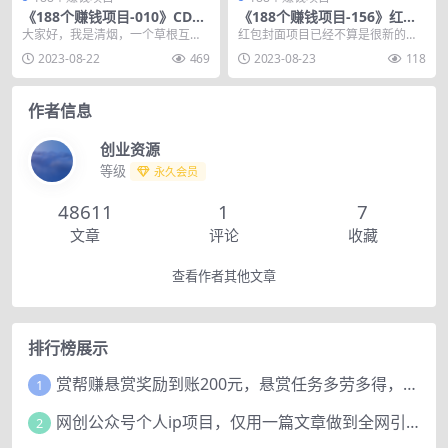
《188个赚钱项目-010》CD光
《188个赚钱项目-156》红包
盘修复副业项目，修复单价30
封面项目，一年一次的红利机
大家好，我是清烟，一个草根互联
红包封面项目已经不算是很新的项
0+，日入几千没问题
会！
网创业者，致力打造长期被动收益
目了，但它还是值得去操作的，每
2023-08-22
469
2023-08-23
118
项目，专注于研究用一...
当快过年的时候，红包...
作者信息
创业资源
等级
永久会员
48611
1
7
文章
评论
收藏
查看作者其他文章
排行榜展示
赏帮赚悬赏奖励到账200元，悬赏任务多劳多得，人人可做。
1
网创公众号个人ip项目，仅用一篇文章做到全网引流！
2