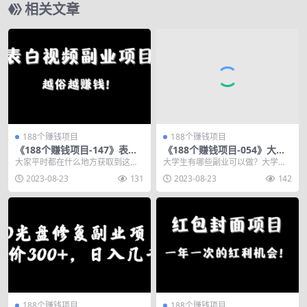
相关文章
188个赚钱项目
188个赚钱项目
《188个赚钱项目-147》表白
《188个赚钱项目-054》大学
视频副业项目，越俗越赚钱！
生复习资料公众号玩法，批量
大家平时都在什么地方获取到这种
大学生有哪些副业可以做？大学生
起号月入5w+【玩法分享】
项目呢？最近在抖音上面看到有一
能做的副业挺多的，像发传单、驾
2023-08-23
131
2023-08-23
142
个表白相关的项目，其...
校代理、服务员、快递...
188个赚钱项目
188个赚钱项目