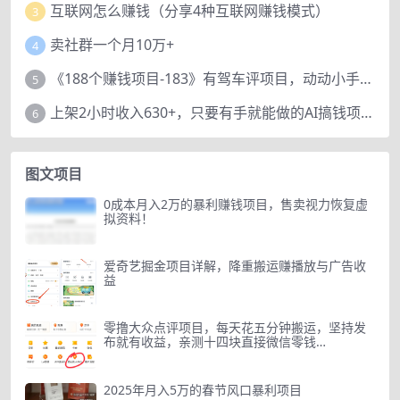
互联网怎么赚钱（分享4种互联网赚钱模式）
3
卖社群一个月10万+
4
《188个赚钱项目-183》有驾车评项目，动动小手，复制粘贴赚44元！
5
上架2小时收入630+，只要有手就能做的AI搞钱项目，奶奶看完都能学会!
6
图文项目
0成本月入2万的暴利赚钱项目，售卖视力恢复虚
拟资料！
爱奇艺掘金项目详解，降重搬运赚播放与广告收
益
零撸大众点评项目，每天花五分钟搬运，坚持发
布就有收益，亲测十四块直接微信零钱…
2025年月入5万的春节风口暴利项目