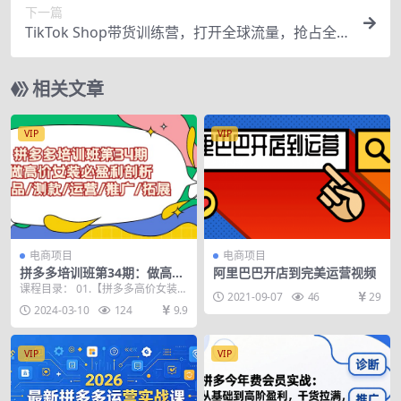
下一篇
TikTok Shop带货训练营，打开全球流量，抢占全
球新流量 一店卖全球(第14期)
相关文章
VIP
VIP
电商项目
电商项目
拼多多培训班第34期：做高价
阿里巴巴开店到完美运营视频
女装必盈利剖析 选品/测款/运
课程目录： 01.【拼多多高价女装项
2021-09-07
46
29
营/推广/拓展
目】做高价女装必盈利剖析_1.mp4
2024-03-10
124
9.9
02....
VIP
VIP