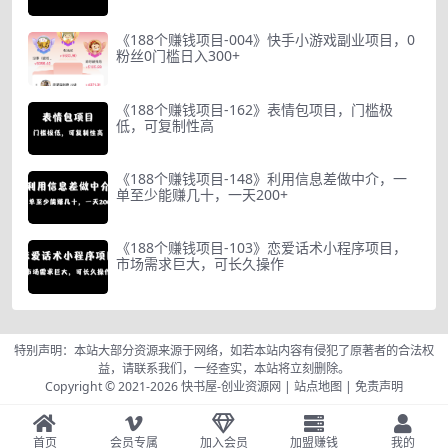
《188个赚钱项目-004》快手小游戏副业项目，0
粉丝0门槛日入300+
《188个赚钱项目-162》表情包项目，门槛极
低，可复制性高
《188个赚钱项目-148》利用信息差做中介，一
单至少能赚几十，一天200+
《188个赚钱项目-103》恋爱话术小程序项目，
市场需求巨大，可长久操作
特别声明：本站大部分资源来源于网络，如若本站内容有侵犯了原著者的合法权
益，请联系我们，一经查实，本站将立刻删除。
Copyright © 2021-2026
快书屋-创业资源网
|
站点地图
|
免责声明
首页
会员专属
加入会员
加盟赚钱
我的