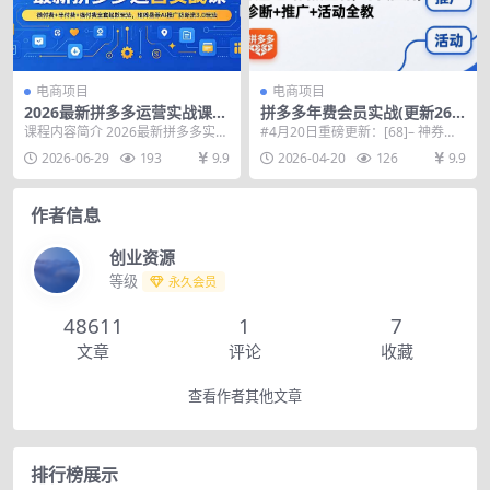
电商项目
电商项目
2026最新拼多多运营实战课，
拼多多年费会员实战(更新26
微付费+半付费+强付费全套起
年4月20)：从基础到高阶盈
课程内容简介 2026最新拼多多实战
#4月20日重磅更新：[68]– 神券大
款玩法，矩阵叠券AI推广防断
利，干货拉满，诊断+推广+活
课程围绕平台付费推广起款打造全
作战【2026.04.18】.mp4 #...
2026-06-29
193
9.9
2026-04-20
126
9.9
流3.0玩法
动全教
套落地玩法，更...
作者信息
创业资源
等级
永久会员
48611
1
7
文章
评论
收藏
查看作者其他文章
排行榜展示