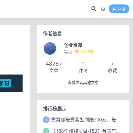
登录
作者信息
创业资源
等级
永久会员
48757
1
7
文章
评论
收藏
查看作者其他文章
排行榜展示
赏帮赚悬赏奖励到账200元，悬赏任务多劳多得，人人可做。
1
《188个赚钱项目-183》有驾车评项目，动动小手，复制粘贴赚44元！
2