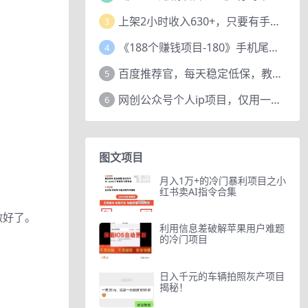
上架2小时收入630+，只要有手就能做的AI搞钱项目，奶奶看完都能学会!
3
《188个赚钱项目-180》手机尾号测试评分项目，短视频直播日赚200+
4
百度推荐官，每天稳定低保，教程赠上
5
网创公众号个人ip项目，仅用一篇文章做到全网引流！
6
图文项目
月入1万+的冷门暴利项目之小
红书卖AI指令合集
做好了。
利用信息差破解苹果用户难题
的冷门项目
日入千元的车辆拍照灰产项目
揭秘！