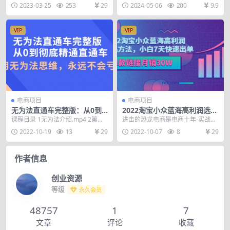
流程
课）
新课&#8203;78分钟详细讲解玩
遇到各种问题 搜索访客无法有效提
2023-03-25
253
29
2024-05-06
200
9.9
法...
升 店铺无法实现盈...
VIP
VIP
电商项目
电商项目
无为法直通车完整版：从0到
2022淘宝小众蓝海高利润选品
彻底精通直通车，用无为法思
方法，小白7天快速出单，单
课程目录 1无为法介绍.mp4 2第一
进击的恐龙电商是电商十年-实战派
维，永远不会亏损
款链接月销30W
节（理论）：如何用PS自己做出高
卖家-擅长产品定位曾2家电商公
2022-10-19
13
29
2022-10-07
8
29
点击率图....
司，1家5000万...
作者信息
创业资源
等级
永久会员
48757
1
7
文章
评论
收藏