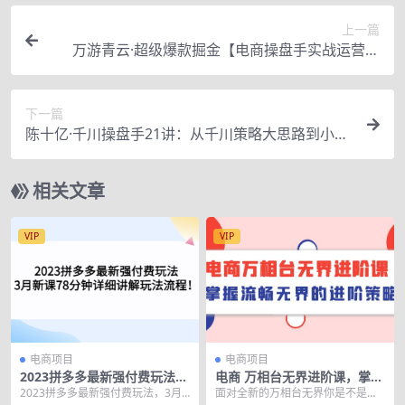
上一篇
万游青云·超级爆款掘金【电商操盘手实战运营课
程】价值1999元
下一篇
陈十亿·千川操盘手21讲：从千川策略大思路到小细
节，全盘拆解（原价1680）
相关文章
VIP
VIP
电商项目
电商项目
2023拼多多最新强付费玩法，
电商 万相台无界进阶课，掌握
3月新课​78分钟详细讲解玩法
流畅无界的进阶策略（41节
2023拼多多最新强付费玩法，3月
面对全新的万相台无界你是不是也