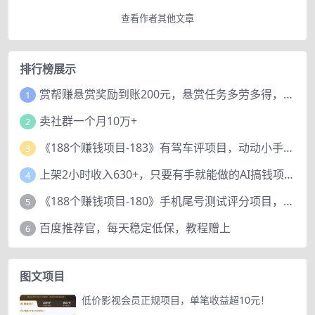
查看作者其他文章
排行榜展示
赏帮赚悬赏奖励到账200元，悬赏任务多劳多得，人人可做。
1
卖社群一个月10万+
2
《188个赚钱项目-183》有驾车评项目，动动小手，复制粘贴赚44元！
3
上架2小时收入630+，只要有手就能做的AI搞钱项目，奶奶看完都能学会!
4
《188个赚钱项目-180》手机尾号测试评分项目，短视频直播日赚200+
5
百度推荐官，每天稳定低保，教程赠上
6
图文项目
低价影视会员正规项目，单笔收益超10元！