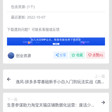
包含资源:
(1个)
最近更新:
2022-10-07
下载遇到问题？可联系客服或反馈
创业资源
分享
收藏
点赞(
0
)
上一篇
逸风-拼多多零基础新手小白入门到玩法实战《高溢
价》异赛道爆单玩法实操课
下一篇
生意参谋助力淘宝天猫店铺数据化运营：废话少、
干货多、有效果（46节课）