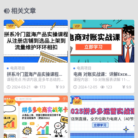
相关文章
VIP
VIP
电商项目
电商项目
拼系冷门蓝海产品实操课程，
电商 对账实战课：详解Excel
从注册店铺到选品上架到流量
对账模板搭建，包含报表讲
课程亮点 所讲内容,是多年总结的实
课程内容： 10-对账报表讲解 11-利
维护环环相扣
解，核算方法
操经验和运营干货 从注册店铺到选
润报表模块组成 12-核算营业收入 1
2024-03-21
173
9.9
2024-12-05
123
9.9
品上架到流量维...
3...
VIP
VIP