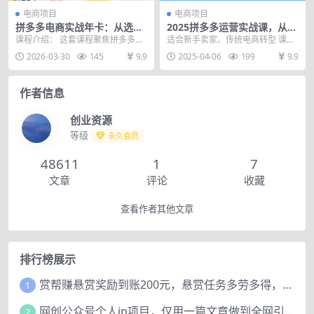
电商项目
电商项目
拼多多电商实战年卡：从选品
2025拼多多运营实战课，从开
上架、流量引爆到实现日销千
店到直播，全方位助力电商人
课程介绍： 这套课程聚焦拼多多实
适合新手卖家、传统电商转型 课程
单的全流程操作（更新2026年
（40节课）
战运营，从选品到售后全链路覆
内容： 1.2025如何做好拼多多 1ev
2026-03-30
145
9.9
2025-04-06
199
9.9
3月）
盖，毫无保留分享33...
(1)...
作者信息
创业资源
等级
永久会员
48611
1
7
文章
评论
收藏
查看作者其他文章
排行榜展示
赏帮赚悬赏奖励到账200元，悬赏任务多劳多得，人人可做。
1
网创公众号个人ip项目，仅用一篇文章做到全网引流！
2