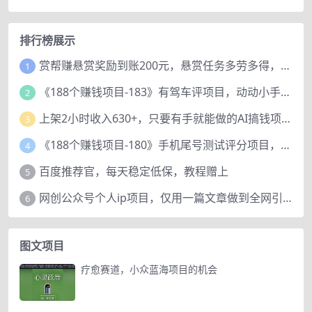
排行榜展示
赏帮赚悬赏奖励到账200元，悬赏任务多劳多得，人人可做。
1
《188个赚钱项目-183》有驾车评项目，动动小手，复制粘贴赚44元！
2
上架2小时收入630+，只要有手就能做的AI搞钱项目，奶奶看完都能学会!
3
《188个赚钱项目-180》手机尾号测试评分项目，短视频直播日赚200+
4
百度推荐官，每天稳定低保，教程赠上
5
网创公众号个人ip项目，仅用一篇文章做到全网引流！
6
图文项目
疗愈赛道，小众蓝海项目的机会