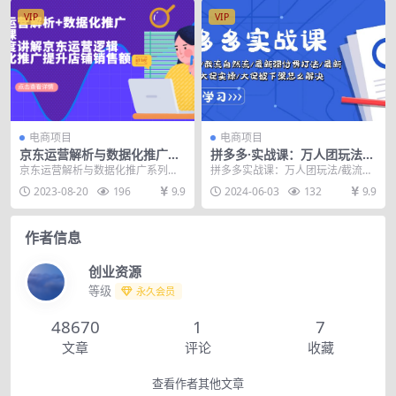
VIP
VIP
电商项目
电商项目
京东运营解析与数据化推广系
拼多多·实战课：万人团玩法/
列课，全维度讲解京东运营逻
截流自然流/最新强付费打法/
京东运营解析与数据化推广系列
拼多多实战课：万人团玩法/截流自
辑+数据化推广提…
最新原价卡大促..
课，全维度讲解京东运营逻辑+数据
然流/最新强付费打法/最新原价卡大
2023-08-20
196
9.9
2024-06-03
132
9.9
化推广提升店铺销售额...
促实操/大促被...
作者信息
创业资源
等级
永久会员
48670
1
7
文章
评论
收藏
查看作者其他文章