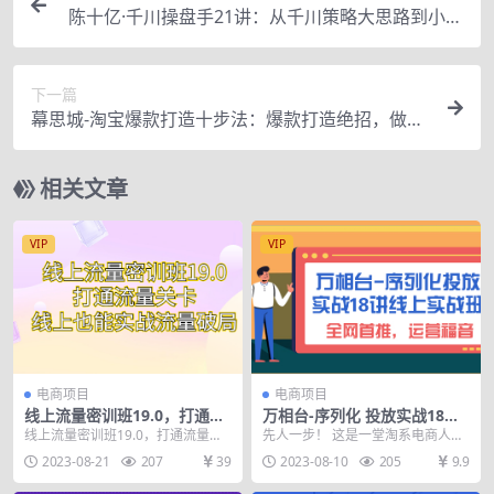
陈十亿·千川操盘手21讲：从千川策略大思路到小细
节，全盘拆解（原价1680）
下一篇
幕思城-淘宝爆款打造十步法：爆款打造绝招，做一
个赚钱的店铺（10节课）
相关文章
VIP
VIP
电商项目
电商项目
线上流量密训班19.0，打通流
万相台-序列化 投放实战18讲
量关卡，线上也能实战流量破
线上实战班，全网首推，运营
线上流量密训班19.0，打通流量关
先人一步！ 这是一堂淘系电商人的
局
福音！
卡，线上也能实战流量破局 2023，
必修课！ 课程大纲 （课程总课时数
2023-08-21
207
39
2023-08-10
205
9.9
中小卖家 ...
为：18节） ...