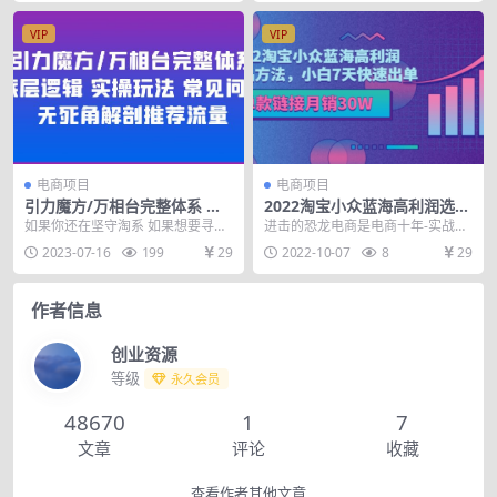
VIP
VIP
电商项目
电商项目
引力魔方/万相台完整体系 底
2022淘宝小众蓝海高利润选品
层逻辑 实操玩法 常见问题 无
方法，小白7天快速出单，单
如果你还在坚守淘系 如果想要寻求
进击的恐龙电商是电商十年-实战派
死角解剖推荐流量
款链接月销30W
流量突破 那引力魔方和万相台无疑
卖家-擅长产品定位曾2家电商公
2023-07-16
199
29
2022-10-07
8
29
是最好的选择 如...
司，1家5000万...
作者信息
创业资源
等级
永久会员
48670
1
7
文章
评论
收藏
查看作者其他文章