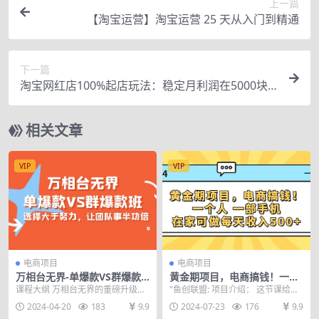
上一篇
【淘宝运营】淘宝运营 25 天从入门到精通
下一篇
淘宝网红店100%起店玩法：稳定月利润在5000块
左右，轻松一人可操作多店
相关文章
VIP
VIP
电商项目
电商项目
万相台无界-单爆款VS群爆款
黄金期项目，电商搞钱！一个
班：选择大于努力，让团队事
人，一部手机，在家可做，每
课程大纲 万相台无界的重磅升级创
"鱼创联盟: 项目介绍： 这节课给大
半功倍（16节课）
天收入500+
新 1、万相台无界序列化打造爆款
家讲一个正处于黄金期项目，在电
2024-04-20
183
9.9
2024-07-23
176
9.9
与MTA归因; ...
商平...