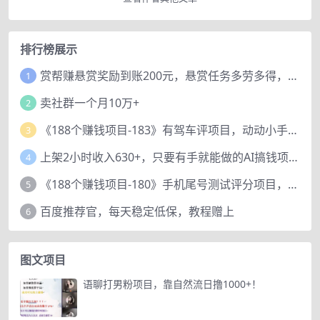
排行榜展示
赏帮赚悬赏奖励到账200元，悬赏任务多劳多得，人人可做。
1
卖社群一个月10万+
2
《188个赚钱项目-183》有驾车评项目，动动小手，复制粘贴赚44元！
3
上架2小时收入630+，只要有手就能做的AI搞钱项目，奶奶看完都能学会!
4
《188个赚钱项目-180》手机尾号测试评分项目，短视频直播日赚200+
5
百度推荐官，每天稳定低保，教程赠上
6
图文项目
语聊打男粉项目，靠自然流日撸1000+！