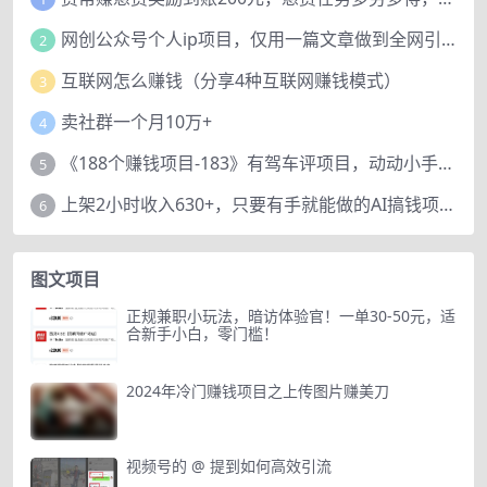
网创公众号个人ip项目，仅用一篇文章做到全网引流！
2
互联网怎么赚钱（分享4种互联网赚钱模式）
3
卖社群一个月10万+
4
《188个赚钱项目-183》有驾车评项目，动动小手，复制粘贴赚44元！
5
上架2小时收入630+，只要有手就能做的AI搞钱项目，奶奶看完都能学会!
6
图文项目
正规兼职小玩法，暗访体验官！一单30-50元，适
合新手小白，零门槛！
2024年冷门赚钱项目之上传图片赚美刀
视频号的 @ 提到如何高效引流