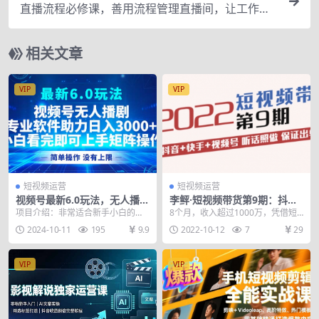
直播流程必修课，善用流程管理直播间，让工作更
合规更高效
相关文章
VIP
VIP
短视频运营
短视频运营
视频号最新6.0玩法，无人播
李鲆·短视频带货第9期：抖音
剧，轻松日入3000+
+快手+视频号 听话照做 保证
项目介绍：非常适合新手小白的无
8个月，收入超过1000万，凭借短
出单（价值3299元)
人直播项目，利用软件辅助，简单
视频带货一度爬到星球财富周榜第
2024-10-11
195
9.9
2022-10-12
7
29
搭建，风口期蓝海项目...
一位的李鲆到底有...
VIP
VIP