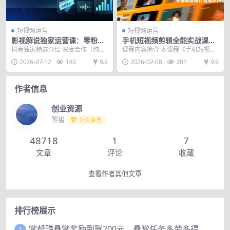
短视频运营
短视频运营
影视解说独家运营课：零粉新
手机短视频剪辑全能实战课，
手入门｜AI文案实操｜精选标
剪映+Videoleap、高阶特效、
抖音独家精选介绍 深度合作（纯独
课程内容简介 本课程《手机短视频
签打造｜抖音收益翻倍完整教
热门模板，零基础精通打造爆
家，收益天花板，最推荐） 发布规
拍摄剪辑实操课》是一套面向移动
2026-07-12
140
9.9
2026-02-08
201
9.9
程
款内容
则：签合同这段时...
端短视频创作者的零...
作者信息
创业资源
等级
永久会员
48718
1
7
文章
评论
收藏
查看作者其他文章
排行榜展示
赏帮赚悬赏奖励到账200元，悬赏任务多劳多得，人人可做。
1