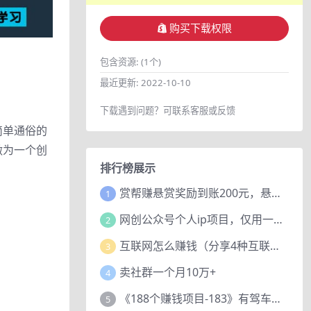
购买下载权限
包含资源:
(1个)
最近更新:
2022-10-10
下载遇到问题？可联系客服或反馈
简单通俗的
做为一个创
排行榜展示
赏帮赚悬赏奖励到账200元，悬赏任务多劳多得，人人可做。
1
网创公众号个人ip项目，仅用一篇文章做到全网引流！
2
互联网怎么赚钱（分享4种互联网赚钱模式）
3
卖社群一个月10万+
4
《188个赚钱项目-183》有驾车评项目，动动小手，复制粘贴赚44元！
5