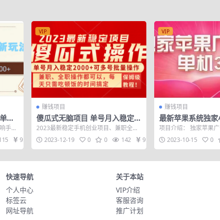
VIP
VIP
赚钱项目
赚钱项目
：单窗
傻瓜式无脑项目 单号月入稳定2
最新苹果系统独家
000+ 可多号批量操作 多多视频
机日入30-50 稳
影响手机
2023最新稳定手机创业项目、兼职全职
项目介绍： 独家苹果广
搬砖全新玩法
运行。
都可以 每天只需吃顿饭的时间搞定 日收
0-50 目前平台每天可以看
115
9.9
2023-12-19
0
0
142
9.9
2023-10-15
0
入6...
快速导航
关于本站
个人中心
VIP介绍
标签云
客服咨询
网址导航
推广计划