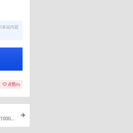
布本站内容
点赞(
0
)
000+