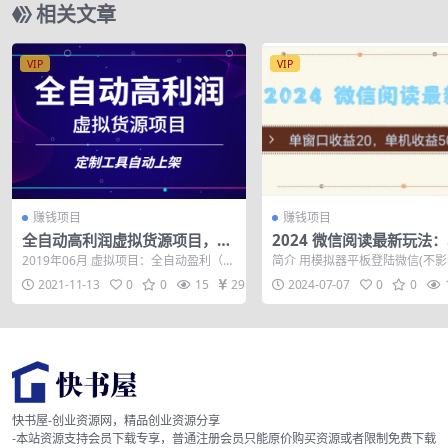
相关文章
VIP
VIP
赚钱项目
赚钱项目
全自动高利润虚拟货源项目，定
2024 微信阅读最新玩法
制工具自动上架
口收益20，单机收益500+
2019年06月 虚拟项目：全自动盈利（0
简介 用模拟器平板登陆微信(不
成本获得虚拟资源，借助定制工具批量
正常使用微信)，通过脚本全自动
2021-11-13
0
0
15
29
2024-07-07
0
0
上架...
单窗口...
快书屋-创业资源网，精品创业资源分享
-本站资源支持会员下载专享，普通注册会员只能原价购买资源或者限制免费下载