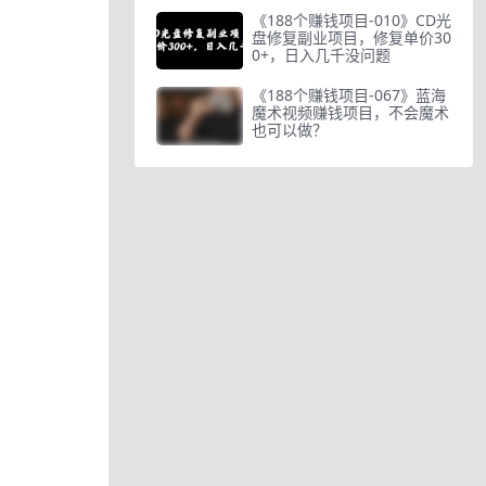
《188个赚钱项目-010》CD光
盘修复副业项目，修复单价30
0+，日入几千没问题
《188个赚钱项目-067》蓝海
魔术视频赚钱项目，不会魔术
也可以做？