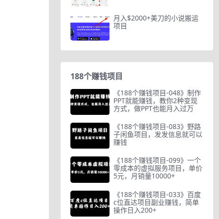
月入$2000+美刀的小说搬运
项目
188个赚钱项目
《188个赚钱项目-048》制作
PPT就能赚钱，教你2种变现
方式，做PPT也能月入过万
《188个赚钱项目-083》野路
子闲鱼项目，发发信息就可以
赚钱
《188个赚钱项目-099》一个
零成本的虚拟服务项目，单价
5元，月销量10000+
《188个赚钱项目-033》百度
c位直达项目副业赚钱，简单
操作日入200+