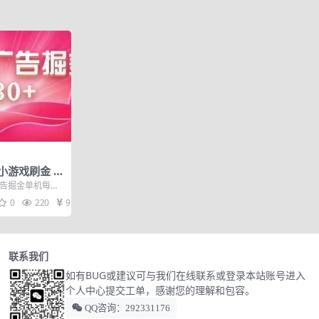
小游戏刷金 单
定长久吃肉玩法
告掘金单机每天2
30-50个广...
0
220
9.9
联系我们
如有BUG或建议可与我们在线联系或登录本站账号进入
个人中心提交工单，感谢您的理解和包容。
QQ咨询：292331176