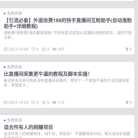
免费资源
【引流必备】外面收费188的快手直播间互粉助手(自动涨粉
助手+详细教程)
涨粉难?涨粉慢?涨的都是假粉? 不妨来尝试这款KS直播间涨粉的助手，虽然不能
立即...
2023-10-08
0
0
207
0
免费资源
比直播间采集更牛逼的教程及脚本实操！
最近很多兄弟问我有没有直播间采集的，想到了一个更加牛逼的方法及脚本配
合，希望给大...
2023-10-03
0
0
113
0
免费资源
适合所有人的网赚项目
适合所有人的网赚项目，纯干货，零投资！ 不需要很多时间，每天动动手指都