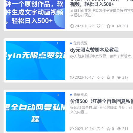
视频，轻松日入500+
父母们都非常注重为孩子提供最好的物
以轻心。现在...
2023-10-27
0
0
301
免费资源
dy无限点赞脚本及教程
dy无限点赞脚本及教程，更新了新版本
2023-10-17
0
0
217
免费资源
价值500（红薯全自动回复私
标题:红薯全自动回复私信脚本 介绍：
义的内容...
2023-10-14
0
0
211