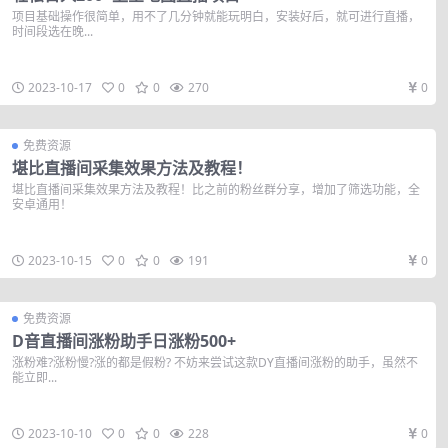
项目基础操作很简单，用不了几分钟就能玩明白，安装好后，就可进行直播，
时间段选在晚...
2023-10-17
0
0
270
0
免费资源
堪比直播间采集效果方法及教程！
堪比直播间采集效果方法及教程！比之前的粉丝群分享，增加了筛选功能，全
安卓通用！
2023-10-15
0
0
191
0
免费资源
D音直播间涨粉助手日涨粉500+
涨粉难?涨粉慢?涨的都是假粉? 不妨来尝试这款DY直播间涨粉的助手，虽然不
能立即...
2023-10-10
0
0
228
0