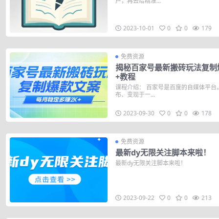
户，再去给精准...
2023-10-01
0
0
179
免费资源
揭秘百家号最新搬砖玩法复制爆
+教程
课程介绍： 百家号是百度的自媒体平台
布、变现于一...
2023-09-30
0
0
178
免费资源
最新dy无限关注脚本来啦！
最新dy无限关注脚本来啦！
2023-09-22
0
0
213