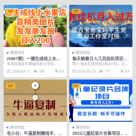
VIP
VIP
赚钱项目
赚钱项目
(9467期）一键生成线上水果
每天躺着日入几百挂机项目，
店，靠精美图片发发朋友圈，
适合宝爸宝妈学生党工作室对
本项目就是水果版的图文带货，一
简介 每天在家挂机3到4小时，日入
也能日入200
接
键生成店铺小程序后，就可以在朋
300+纯挂机，特别适合没有空闲时
2024-03-15
186
9.9
2024-05-25
171
9.9
友圈卖水果，发货和订...
间，想赚钱的...
VIP
VIP
赚钱项目
赚钱项目
毛小白：牛逼复制赚钱术，持
2023儿童纪录片合集项目，单