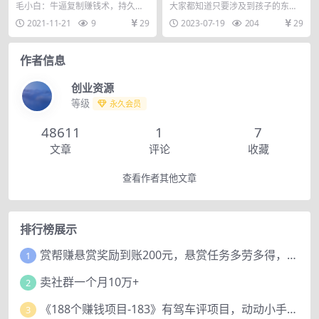
久收入极品闷声发财项目
个账号轻松月入2w+
毛小白：牛逼复制赚钱术，持久收
大家都知道只要涉及到孩子的东
入极品闷声发财项目
西，家长都愿意花钱，都是可以操
2021-11-21
9
29
2023-07-19
204
29
作的项目。 儿童纪录片...
作者信息
创业资源
等级
永久会员
48611
1
7
文章
评论
收藏
查看作者其他文章
排行榜展示
赏帮赚悬赏奖励到账200元，悬赏任务多劳多得，人人可做。
1
卖社群一个月10万+
2
《188个赚钱项目-183》有驾车评项目，动动小手，复制粘贴赚44元！
3