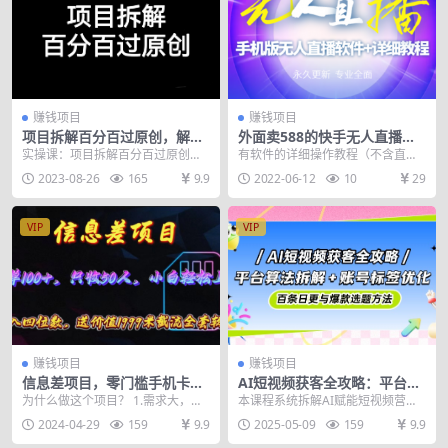
赚钱项目
赚钱项目
项目拆解百分百过原创，解决
外面卖588的快手无人直播手
项目拆解赛道难过原创的问题
机版【直播脚本+软件操作教
实操课：项目拆解百分百过原创教
有软件的详细操作教程（不含直播
程】
学
素材） 一部手机就可以实现无人直
2023-08-26
165
9.9
2022-06-12
10
29
播 24小时无人直...
VIP
VIP
赚钱项目
赚钱项目
信息差项目，零门槛手机卡推
AI短视频获客全攻略：平台算
广，一单100+，送价值1999
法拆解+账号标签优化，百条
为什么做这个项目？ 1.需求大，只
本课程系统拆解AI赋能短视频营销
元全套截流软件
日更与爆款选题方法
要用手机，必须要用卡 2.流量大，
全链路，从平台算法规则、账号标
2024-04-29
159
9.9
2025-05-09
159
9.9
消费低 3....
签定位到AI工具应...