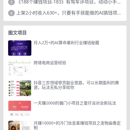
《188个赚钱项目-183》有驾车评项目，动动小手，复制粘贴赚44元！
5
上架2小时收入630+，只要有手就能做的AI搞钱项目，奶奶看完都能学会!
6
图文项目
月入2万+的AI算命暴利行业赚钱秘籍
跨境电商运营经验
抖音三农领域带货副业思路，可以长期盈利的赛
道，玩法无私分享给你
一天赚2000的偏门小项目之蛋仔派对全新玩法
月赚10000+的冷门信息差赚钱项目之宠物画像定
制