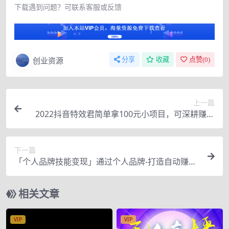
下载遇到问题？可联系客服或反馈
创业资源
分享
收藏
点赞(
0
)
上一篇
2022抖音特效君简单拿100元小项目，可深耕赚更
多（3节视频课+素材）
下一篇
「个人品牌技能变现」通过个人品牌-打造自动赚钱
系统（29节视频课程）
相关文章
VIP
VIP