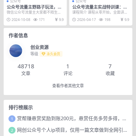
公众号
公众号
公众号流量主野路子玩法，一
公众号流量主实战特训课：从
天20分钟，日入300~400，小
零学基础运营+流量提升+内容
微信公众号流量主大家都不陌生，
课程简介 课程从零开始，全面讲解
白一学就会
打造，全流程变现增收
现在中视频，头条，视频号分成计
公众号流量主运营、流量获取、内
2024-10-08
171
9.9
2026-04-17
198
9.9
划都是在用流量变现，...
容打造、变现技巧等...
作者信息
创业资源
等级
永久会员
48718
1
7
文章
评论
收藏
查看作者其他文章
排行榜展示
赏帮赚悬赏奖励到账200元，悬赏任务多劳多得，人人可做。
1
网创公众号个人ip项目，仅用一篇文章做到全网引流！
2