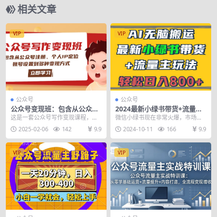
相关文章
VIP
VIP
公众号
公众号
公众号变现班：包含从公众号
2024最新小绿书带货+流量主
注册、个人IP定位、账号设置
玩法，AI无脑搬运，3分钟一
这是一套公众号写作变现课程，包
微信小绿书现在非常火爆，市场潜
到多种变现方式
篇图文，日入800+
含从公众号注册、个人IP定位、账
力巨大，用户群体日益壮大。此刻
2025-02-06
142
9.9
2024-10-11
166
9.9
号设置到多种变现方...
的它正处于快速发展期...
VIP
VIP