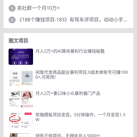
卖社群一个月10万+
5
《188个赚钱项目-183》有驾车评项目，动动小手，复制粘贴赚44元！
6
图文项目
月入2万+的AI算命暴利行业赚钱秘籍
闲鱼代发商品副业暴利项目,0成本单账号可赚100
0+,可矩阵!
月入2万+重口味小众暴利偏门产品
剪辑模板项目变现，5分钟操作，一个月变现1.5
W
绿色正规项目，无押金月入5000+!