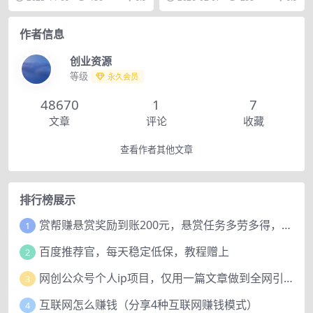
招生量翻倍
「新房改」不重要，...
从业者设计的短...
作者信息
创业资源
等级
永久会员
48670
1
7
文章
评论
收藏
查看作者其他文章
排行榜展示
赏帮赚悬赏奖励到账200元，悬赏任务多劳多得，人人可做。
1
百度推荐官，每天稳定低保，教程赠上
2
网创公众号个人ip项目，仅用一篇文章做到全网引流！
3
互联网怎么赚钱（分享4种互联网赚钱模式）
4