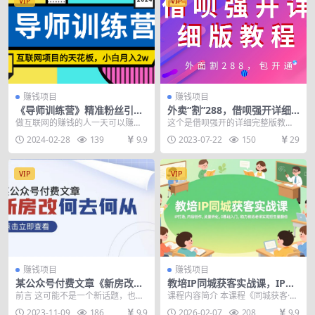
VIP
VIP
赚钱项目
赚钱项目
《导师训练营》精准粉丝引流
外卖“割”288，借呗强开详细
的天花板，小白月入2w
完整版教程！
做互联网的赚钱的人一天可以赚到
这个是借呗强开的详细完整版教
几千几万，不赚钱的人一天赚几元
程，外面卖288、199的都有。 注
2024-02-28
139
9.9
2023-07-22
150
29
几十元都很困难。如果...
意不是秒开，有过...
VIP
VIP
赚钱项目
赚钱项目
某公众号付费文章《新房改，
教培IP同城获客实战课，IP打
何去何从！》再一次彻底改写
造、内容创作、流量转化，0
前言 这可能不是一个新话题，也可
课程内容简介 本课程《同城获客·教
社会财富格局
基础入门，助力教培老师实现
能是你从其他地方看不到的内容。
培IP流量课》是一套专为教培行业
2023-11-09
186
9.9
2026-02-07
208
9.9