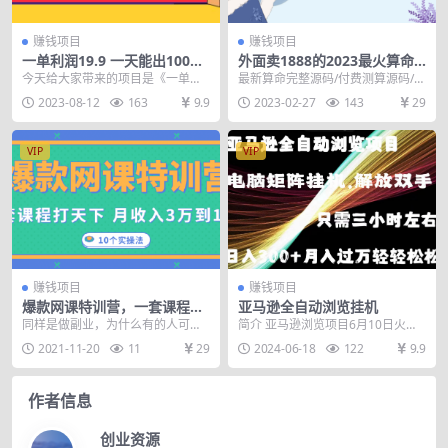
赚钱项目
赚钱项目
一单利润19.9 一天能出100
外面卖1888的2023最火算命
单，每天发发图片 小白也能月
测算系统 对接易支付 微信支
今天给大家带来的项目是《一单利
最新算命完整源码/付费测算源码/星
入过万（教程+资料）
付宝官方(源码+教程)
润19.9 一天能出100单，每天发发
座运势/塔罗牌/牛年运程/宝宝起名/
2023-08-12
163
9.9
2023-02-27
143
29
图片，小白也...
姻缘等 这...
VIP
VIP
赚钱项目
赚钱项目
爆款网课特训营，一套课程打
亚马逊全自动浏览挂机
天下，网课变现的10个实操
同样是做副业，为什么有的人可以
简介 亚马逊浏览项目6月10日火爆
法，月赚10万
赚得又多又轻松？ 做网课，2020
上线，收益稳定且前景广阔。让我
2021-11-20
11
29
2024-06-18
122
9.9
年，你个人能力变...
们一起了解项目的...
作者信息
创业资源