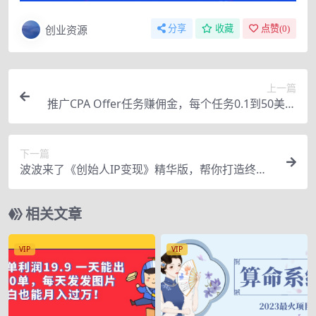
创业资源
分享
收藏
点赞(
0
)
上一篇
推广CPA Offer任务赚佣金，每个任务0.1到50美元
日入30-100美元
下一篇
波波来了《创始人IP变现》精华版，帮你打造终身
私域流量资产（无水印）
相关文章
VIP
VIP