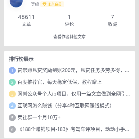
等级
永久会员
48611
1
7
文章
评论
收藏
查看作者其他文章
排行榜展示
赏帮赚悬赏奖励到账200元，悬赏任务多劳多得，人人可做。
1
百度推荐官，每天稳定低保，教程赠上
2
网创公众号个人ip项目，仅用一篇文章做到全网引流！
3
互联网怎么赚钱（分享4种互联网赚钱模式）
4
卖社群一个月10万+
5
《188个赚钱项目-183》有驾车评项目，动动小手，复制粘贴赚44元！
6