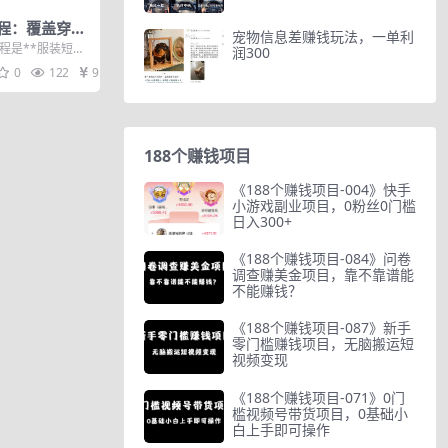
程：覆盖穿搭
宠物信息差赚钱玩法，一单利
剪辑发布，拍
程是**服装短视
润300
条
，聚焦零基础可落
0
122
9.9
188个赚钱项目
《188个赚钱项目-004》快手
小游戏副业项目，0粉丝0门槛
日入300+
《188个赚钱项目-084》问卷
调查赚美金项目，靠不靠谱能
不能赚钱？
《188个赚钱项目-087》新手
零门槛赚钱项目，无脑搬运短
视频变现
《188个赚钱项目-071》0门
槛视频号带货项目，0基础小
白上手即可操作