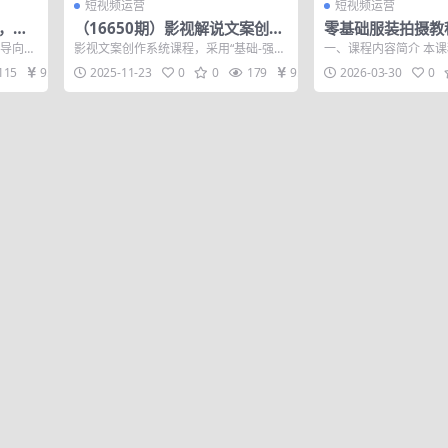
短视频运营
短视频运营
营，普
（16650期）影视解说文案创作
零基础服装拍摄教
赚钱
系统课，基础理论、爆款结构、
展示、细节拍摄、
现导向的
影视文案创作系统课程，采用“基础-强
一、课程内容简介 本课
原创强化，掌握核心技法，单条
好一条顶盲目发十
化-进阶”三阶教学体系。课程从文案创作
频拍摄实战技巧课**
115
9.9
2025-11-23
0
0
179
9.9
2026-03-30
0
心态、...
地的拍...
视频收益5000+