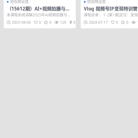
短视频运营
短视频运营
（15612期）AI+视频拍摄与剪
Vlog 视频号IP变现特训
辑全流程：从创意到成片的完整
通人如何通过视频号变现
本课程系统讲解2025年AI视频拍摄与剪
课程目录： 1- [第1课]定位：变
AI视频制作能力（25节课）
（15节）
辑全流程，涵盖短视频脚本创作、拍摄
视频号定位1.mp4 2-[第2课]...
2025-08-06
0
0
129
9.9
2024-07-17
0
0
设备选...