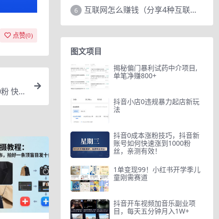
互联网怎么赚钱（分享4种互联网赚钱模式）
6
点赞(
0
)
图文项目
揭秘偏门暴利试药中介项目,
单笔净赚800+
粉 快速
抖音小店0违规暴力起店新玩
法
抖音0成本涨粉技巧，抖音新
账号如何快速涨到1000粉
丝，亲测有效！
1单变现99！小红书开学季儿
童刚需赛道
抖音开车视频加音乐副业项
目，每天五分钟月入1W+