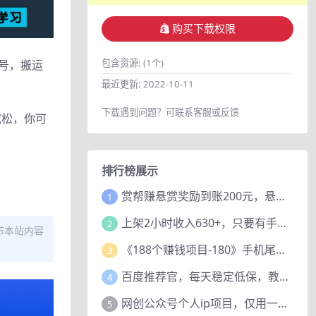
购买下载权限
包含资源:
(1个)
账号，搬运
最近更新:
2022-10-11
下载遇到问题？可联系客服或反馈
宽松，你可
排行榜展示
赏帮赚悬赏奖励到账200元，悬赏任务多劳多得，人人可做。
1
上架2小时收入630+，只要有手就能做的AI搞钱项目，奶奶看完都能学会!
2
布本站内容
《188个赚钱项目-180》手机尾号测试评分项目，短视频直播日赚200+
3
百度推荐官，每天稳定低保，教程赠上
4
网创公众号个人ip项目，仅用一篇文章做到全网引流！
5