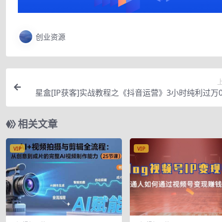
创业资源
星盒[IP获客]实战教程之《抖音运营》3小时纯利过万0
盘完整思路 价值
相关文章
VIP
VIP