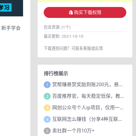
购买下载权限
包含资源:
(1个)
，新手学会
最近更新:
2021-10-10
下载遇到问题？可联系客服或反馈
排行榜展示
赏帮赚悬赏奖励到账200元，悬赏任务多劳多得，人人可做。
1
百度推荐官，每天稳定低保，教程赠上
2
网创公众号个人ip项目，仅用一篇文章做到全网引流！
3
互联网怎么赚钱（分享4种互联网赚钱模式）
4
卖社群一个月10万+
5