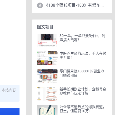
《188个赚钱项目-183》有驾车评项目，动动小手，复制粘贴赚44元！
6
图文项目
30一单，一单只要5分钟，闷
声搞大钱啊！
中医养生通俗玩法，千人在线
卖万单！
零门槛月赚10000+的副业冷
门赚钱项目
新手长期副业计划，企鹅号变
布本站内容
现教程与玩法详解
公众号不追热点的爆款赛道，
很土，但篇篇10万+