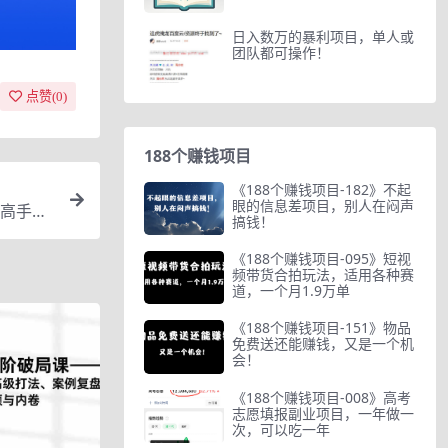
日入数万的暴利项目，单人或
团队都可操作！
点赞(
0
)
188个赚钱项目
《188个赚钱项目-182》不起
眼的信息差项目，别人在闷声
高手全
搞钱！
《188个赚钱项目-095》短视
频带货合拍玩法，适用各种赛
道，一个月1.9万单
《188个赚钱项目-151》物品
免费送还能赚钱，又是一个机
会！
《188个赚钱项目-008》高考
志愿填报副业项目，一年做一
次，可以吃一年