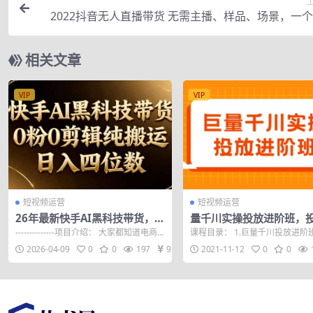
2022抖音无人直播带货 无需主播、样品、场景，一
搞定(内含素材+
相关文章
VIP
VIP
短视频运营
短视频运营
26年最新快手AI黑科技带货，0
量千川实操投放进阶班，
粉0剪辑，纯搬运，日入四位数
略、方案，复盘模型和数
--------------项目介绍： 大家都知道电商
课程目录： 1.巨量千川投放进阶
全套解决方法
类的项目一直都非常长期稳定...
mp4 2.巨量千川冷启动篇.mp4 3..
2026-04-09
0
0
197
9.9
2021-11-12
0
0