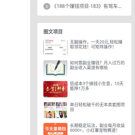
《188个赚钱项目-183》有驾车评项目，动动小手，复制粘贴赚44元！
6
图文项目
无脑操作，一天20元,轻松赚
取领花钱！可矩阵操作！
如何靠副业赚钱？月入过万的
副业收入渠道有哪些
低成本3个搞钱小生意，10天
能挣1万多
单日轻松破千的无本卖套图项
目
长期稳定玩法，副业每月收益
6000+，小红署宠物赛道！