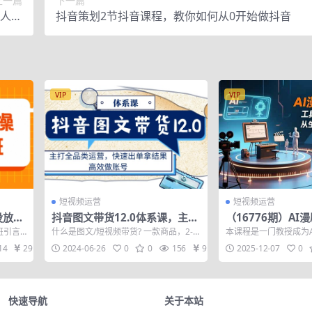
上一篇
下一篇
个人能
抖音策划2节抖音课程，教你如何从0开始做抖音
工具)
VIP
VIP
短视频运营
短视频运营
投放策
抖音图文带货12.0体系课，主打
（16776期）AI
据异常
全品类运营，快速出单拿结果，
课：工具流、导演
班引言.
什么是图文/短视频带货? 一款商品，2-3
本课程是一门教授成为
高效做账号
从生成到月入10w
.
张图片/一条视频 开通橱窗，左下角挂
师的深度实战课。架构
14
29
2024-06-26
0
0
156
9.9
2025-12-07
0
小...
（多软件操...
教程+直播课)
快速导航
关于本站