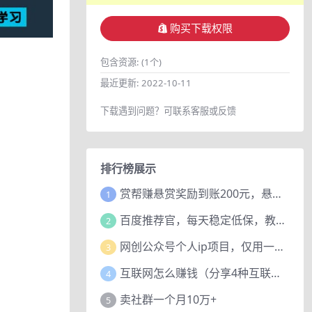
购买下载权限
包含资源:
(1个)
最近更新:
2022-10-11
下载遇到问题？可联系客服或反馈
排行榜展示
赏帮赚悬赏奖励到账200元，悬赏任务多劳多得，人人可做。
1
百度推荐官，每天稳定低保，教程赠上
2
网创公众号个人ip项目，仅用一篇文章做到全网引流！
3
互联网怎么赚钱（分享4种互联网赚钱模式）
4
卖社群一个月10万+
5