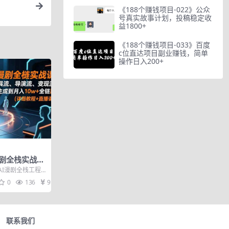
《188个赚钱项目-022》公众
号真实故事计划，投稿稳定收
益1800+
《188个赚钱项目-033》百度
c位直达项目副业赚钱，简单
操作日入200+
漫剧全栈实战
流、变现流，
AI漫剧全栈工程
+全链路 (详细
清晰分为工具流
0
136
9.9
联系我们