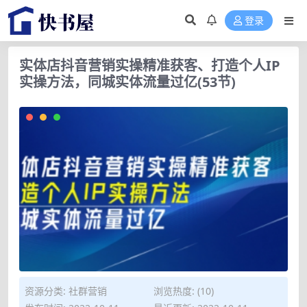
登录
实体店抖音营销实操精准获客、打造个人IP
实操方法，同城实体流量过亿(53节)
资源分类:
社群营销
浏览热度: (10)