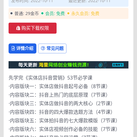
发布时间: 2022-10-11
最近更新: 2022-10-11
普通:
29金币
会员:
免费
永久会员:
免费
购买下载权限
详情介绍
常见问题
先学完《实体店抖音营销》53节必学课
·内容版块一：实体店做抖音起号必备（8节课）
·内容版块二：抖音上热门的底层原理（7节课）
·内容版块三：实体店做抖音的两大核心（2节课）
·内容版块四：抖音的四大爆款选题方法（4节课）
·内容版块五：实体拍抖音的七大爆款模版（7节课）
·内容版块六：实体店视频创作必备的技能（7节课）