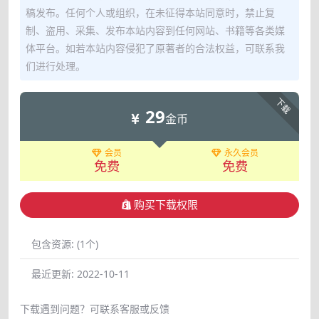
稿发布。任何个人或组织，在未征得本站同意时，禁止复
制、盗用、采集、发布本站内容到任何网站、书籍等各类媒
体平台。如若本站内容侵犯了原著者的合法权益，可联系我
们进行处理。
下载
29
金币
会员
永久会员
免费
免费
购买下载权限
包含资源:
(1个)
最近更新:
2022-10-11
下载遇到问题？可联系客服或反馈