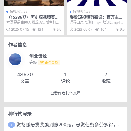
短视频运营
短视频运营
（15386期）历史短视频赛道
爆款短视频剪辑课：百万主播
变现课，百集素材库应用，文
都在用的技巧，轻松突破10w
本课程是由90万粉丝历史博主打造
课程目录 培训1.mp4 培训2.mp4 第
案剪辑技巧，账号运营全案
粉丝
的短视频实战教程，系统讲解历史
一课：影视短视频现状.mp4 第二
2025-07-15
134
9.9
2023-09-07
164
9.9
科普类账号从0到1...
课...
作者信息
创业资源
等级
永久会员
48670
1
7
文章
评论
收藏
查看作者其他文章
排行榜展示
赏帮赚悬赏奖励到账200元，悬赏任务多劳多得，人人可做。
1