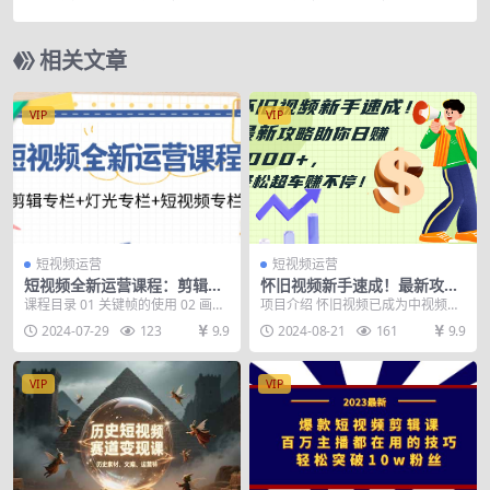
造3D动画情感语录账号
相关文章
VIP
VIP
短视频运营
短视频运营
短视频全新运营课程：剪辑专
怀旧视频新手速成！最新攻略
栏+灯光专栏+短视频专栏（23
助你日赚1000+，轻松超车赚
课程目录 01 关键帧的使用 02 画中
项目介绍 怀旧视频已成为中视频流
节课）
不停
画的使用 03 音乐踩点的使用 04
量的关键所在！通过剪辑过去20多
2024-07-29
123
9.9
2024-08-21
161
9.9
给...
年间的经典影像，...
VIP
VIP