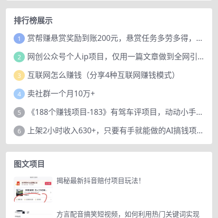
排行榜展示
赏帮赚悬赏奖励到账200元，悬赏任务多劳多得，人人可做。
1
网创公众号个人ip项目，仅用一篇文章做到全网引流！
2
互联网怎么赚钱（分享4种互联网赚钱模式）
3
卖社群一个月10万+
4
《188个赚钱项目-183》有驾车评项目，动动小手，复制粘贴赚44元！
5
上架2小时收入630+，只要有手就能做的AI搞钱项目，奶奶看完都能学会!
6
图文项目
揭秘最新抖音赔付项目玩法！
方言配音搞笑短视频，如何利用热门关键词实现