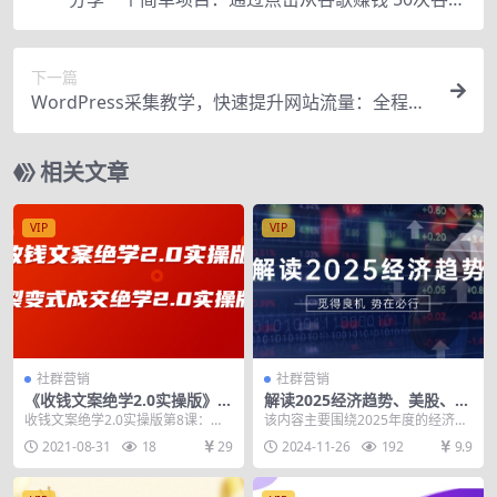
点击赚钱5美元
下一篇
WordPress采集教学，快速提升网站流量：全程无
理论，只有实操
相关文章
VIP
VIP
社群营销
社群营销
《收钱文案绝学2.0实操版》+
解读2025经济趋势、美股、A
《裂变式成交绝学2.0实操版》
港股等资产前景判断，助您抢
收钱文案绝学2.0实操版第8课：引
该内容主要围绕2025年度的经济与
先布局未来投资
流文案模型——让你拥有源源不断
市场展望进行深度解读。他分析了
2021-08-31
18
29
2024-11-26
192
9.9
的精准流量 第7...
当前国内外经济走...