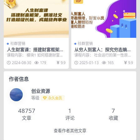
VIP
VIP
社群营销
社群营销
人生财富课：搭建财富框架，
从穷人到富人：探究穷态熵
精准社交，打造超级长板，成
增，财富本质，揭秘富人赚钱
课程内容： 模块1 如何搭建财富框
课程内容： 社会运行的第一性原理,
就终身事业
秘籍，教你轻松翻身
架?用最适合自己的方式赚钱 第一
m4a 穷的根源是什么?(上).m4a。2
2024-08-30
179
9.9
2025-01-13
165
9.9
讲:财富路径梳...
0...
作者信息
创业资源
等级
永久会员
48757
1
7
文章
评论
收藏
查看作者其他文章