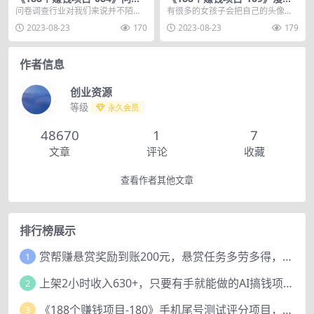
调查赚美金项目，靠不靠谱能
头像副业项目，附5款头像生
问卷调查行业对我们来说并不陌
有很多的女孩子会把自己的头像改
不能赚钱？
成软件
生，确确实实存在很多年了。但是
成漫画的风格，感觉可爱好看又比
2023-08-23
170
2023-08-23
179
问卷调查赚钱也是近几年...
较潮流，所以说很多人...
作者信息
创业资源
等级
永久会员
48670
1
7
文章
评论
收藏
查看作者其他文章
排行榜展示
赏帮赚悬赏奖励到账200元，悬赏任务多劳多得，人人可做。
1
上架2小时收入630+，只要有手就能做的AI搞钱项目，奶奶看完都能学会!
2
《188个赚钱项目-180》手机尾号测试评分项目，短视频直播日赚200+
3