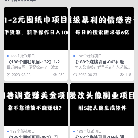
188个赚钱项目
188个赚钱项目
《188个赚钱项目-132》1-2元
《188个赚钱项目-043》超级
囤纸巾项目，自己囤或者出售
暴利的情感咨询项目，每日的
最近朋友圈可谓是掀起了一波囤纸
每天都能够在群里看到有人说赚钱
都可，新手操作日入100+
搜索需求破6亿
巾的浪潮，不管是自己用还是去摆
赚钱，最后能赚到钱的又有几个
2023-08-23
252
2023-08-23
118
摊出售，都是一个不错...
呢？ 每...
188个赚钱项目
188个赚钱项目
《188个赚钱项目-084》问卷
《188个赚钱项目-169》漫改