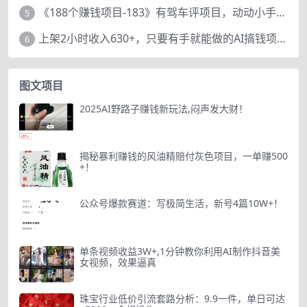
《188个赚钱项目-183》有驾车评项目，动动小手，复制粘贴赚44元！
5
上架2小时收入630+，只要有手就能做的AI搞钱项目，奶奶看完都能学会!
6
图文项目
2025AI野路子赚钱新玩法,闷声发大财！
揭秘暴利赚钱的风油精赔付灰色项目，一单赚500
+！
公众号爆款赛道：写极简生活，新号4篇10W+！
单条视频收益3W+,1分钟教你利用AI制作抖音美
女视频，效果逼真
珠宝行业低价引流套路分析：9.9一件，单日可达