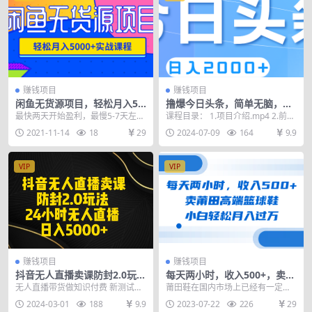
赚钱项目
赚钱项目
闲鱼无货源项目，轻松月入50
撸爆今日头条，简单无脑，日
00+实战教程
入2000+
最快两天开始盈利，最慢5-7天左右
课程目录： 1.项目介绍.mp4 2.前期
开始盈利。项目操作时间：不固
准备.mp4 3.项目实操.mp4 4...
2021-11-14
18
29
2024-07-09
164
9.9
定，自由控制，平均...
VIP
VIP
赚钱项目
赚钱项目
抖音无人直播卖课防封2.0玩法
每天两小时，收入500+，卖莆
打造日不落直播间 日入5000
田高端篮球鞋，小白轻松月入
无人直播带货做知识付费 新测试的
莆田鞋在国内市场上已经有一定的
+附直播素材+音频
过万（教程+素材）
最新玩法用直播伴侣+obs 配合防封
知名度，也一度因为“假鞋”产业而被
2024-03-01
188
9.9
2023-07-22
226
29
插件的2.0...
诟病。但是随着莆...