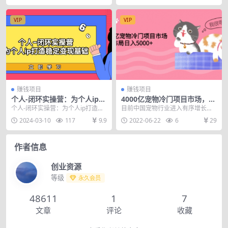
VIP
VIP
赚钱项目
赚钱项目
个人-闭环实操营：为个人ip打
4000亿宠物冷门项目市场，提
造稳定变现基础，从价值定位/
前布局日入5000+【视频课
个人-闭环实操营：为个人ip打造稳
目前中国宠物行业进入有序增长的
爆款打造/产品…
程】
定变现基础，从价值定位/爆款打造/
稳定成熟期，2020年市场规模接近
2024-03-10
117
9.9
2022-06-22
6
29
产品体系搭建...
3000亿元，受...
作者信息
创业资源
等级
永久会员
48611
1
7
文章
评论
收藏