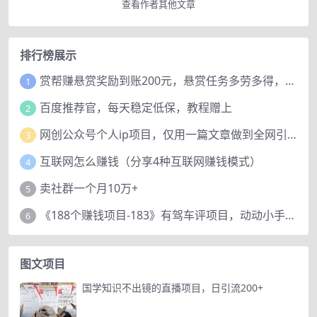
查看作者其他文章
排行榜展示
赏帮赚悬赏奖励到账200元，悬赏任务多劳多得，人人可做。
1
百度推荐官，每天稳定低保，教程赠上
2
网创公众号个人ip项目，仅用一篇文章做到全网引流！
3
互联网怎么赚钱（分享4种互联网赚钱模式）
4
卖社群一个月10万+
5
《188个赚钱项目-183》有驾车评项目，动动小手，复制粘贴赚44元！
6
图文项目
国学知识不出镜的直播项目，日引流200+