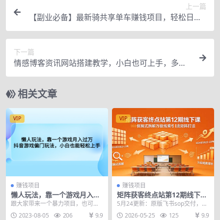
上一篇
【副业必备】最新骑共享单车赚钱项目，轻松日入2
00+
下一篇
情感博客资讯网站搭建教学，小白也可上手，多种
盈利赚钱模式（教程+源码）
相关文章
VIP
VIP
赚钱项目
赚钱项目
懒人玩法，靠一个游戏月入过
矩阵获客终点站第12期线下课
万，抖音游戏偏门玩法，小白
2026年5月22-23号 保姆式拆
跟大家带来一个暴力项目，也可以
5月24更新：原版飞书sop交付，超
也能轻松上手
解万级线索引流矩阵打法
说是懒人玩法，也不需要用到一些
清画质 赠送众乐乐老苏矩阵获客-8
2023-08-05
206
9.9
2026-05-25
125
9.9
搬运软件，视频熟练两...
月15-1...