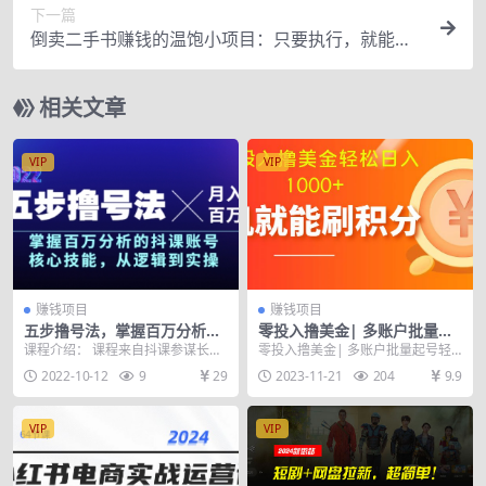
下一篇
倒卖二手书赚钱的温饱小项目：只要执行，就能变
现，一天赚200+
相关文章
VIP
VIP
赚钱项目
赚钱项目
五步撸号法，掌握百万分析的
零投入撸美金| 多账户批量起
抖课账号核心技能，从逻辑到
号轻松日入1000+ | 挂机刷分
课程介绍： 课程来自抖课参谋长的
零投入撸美金| 多账户批量起号轻
实操，月入百万级
小白也可直接上手
五步撸号法，掌握百万分析的抖课
松日入1000+ | 挂机刷分小白也可
2022-10-12
9
29
2023-11-21
204
9.9
账号核心技能。从逻...
直接上手
VIP
VIP