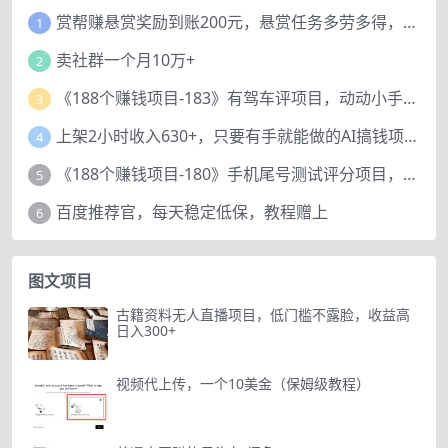
赏帮赚悬赏奖励到账200元，悬赏任务多劳多得，人人可做。
1
卖社群一个月10万+
2
《188个赚钱项目-183》有驾车评项目，动动小手，复制粘贴赚44元！
3
上架2小时收入630+，只要有手就能做的AI搞钱项目，奶奶看完都能学会!
4
《188个赚钱项目-180》手机尾号测试评分项目，短视频直播日赚200+
5
百度推荐官，每天稳定低保，教程赠上
6
图文项目
古籍资料无人直播项目，低门槛不露脸，收益高
日入300+
视频代上传，一个10美金（保姆级教程）