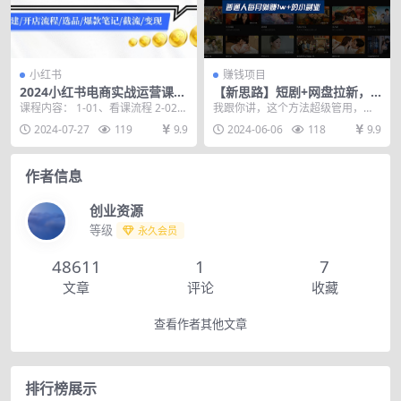
小红书
赚钱项目
2024小红书电商实战运营课：
【新思路】短剧+网盘拉新，
账号搭建/开店流程/选品/爆款
超简单，普通人每月躺赚1w
课程内容： 1-01、看课流程 2-02、
我跟你讲，这个方法超级管用，你
笔记/截流/变现
+的小副业
为什么要做小红薯电商 3-03、小红
动作麻利点，执行力强一点，不是
2024-07-27
119
9.9
2024-06-06
118
9.9
书...
我吹一天搞个几千块还...
作者信息
创业资源
等级
永久会员
48611
1
7
文章
评论
收藏
查看作者其他文章
排行榜展示