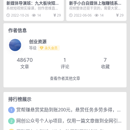
新媒体导演班：九大板块短视
新手小白自媒体上咖赚钱系列
频创作课，内容-思维-美学-创
（公众号，B站，抖音）
系统短视频实操课，创作思维直播
视频整体还挺干货的，需要大家不
作，全方位提升
课，商业思维直播课，源源不断的
分心的啃完，因为干货太密集了，
2022-10-26
14
29
2022-06-06
14
29
内容创意，高质量创作...
所以有的课程建议大家...
作者信息
创业资源
等级
永久会员
48670
1
7
文章
评论
收藏
查看作者其他文章
排行榜展示
赏帮赚悬赏奖励到账200元，悬赏任务多劳多得，人人可做。
1
网创公众号个人ip项目，仅用一篇文章做到全网引流！
2