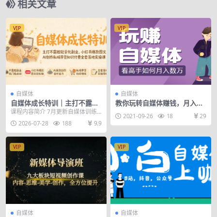
相关文章
VIP
VIP
自媒体
自媒体
自媒体成长特训｜主打不露脸
教你玩转自媒体赚钱，月入数
轻量化副业，小红书爆款图文
万，价值2280
课程内容简介 7月更新自媒体训练
2021-09-26
18
29
AI创作私域带货知识付费全套
营主打不露脸、低时间投入做线上
2026-07-28
188
9.9
落地实操课
副业，完整覆盖账号...
VIP
VIP
自媒体
自媒体