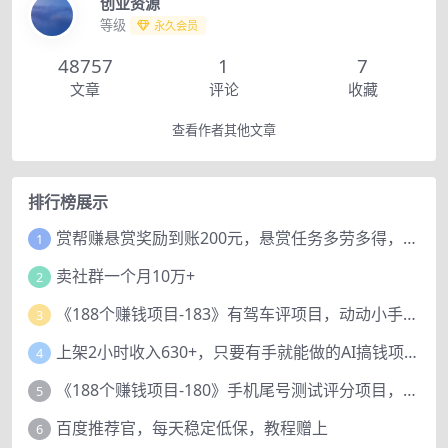
创业资源
等级
永久会员
48757
1
7
文章
评论
收藏
查看作者其他文章
排行榜展示
赏帮赚悬赏奖励到账200元，悬赏任务多劳多得，人人可做。
1
卖社群一个月10万+
2
《188个赚钱项目-183》有驾车评项目，动动小手，复制粘贴赚44元！
3
上架2小时收入630+，只要有手就能做的AI搞钱项目，奶奶看完都能学会!
4
《188个赚钱项目-180》手机尾号测试评分项目，短视频直播日赚200+
5
百度推荐官，每天稳定低保，教程赠上
6