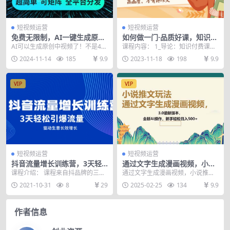
短视频运营
短视频运营
免费无限制，AI一键生成原创
如何做一门·品质好课，知识IP
中视频，轻松日入2000+，超
做课变现方法论，高品质，才
AI可以生成原创中视频了！不是4
课程内容： 1_导论：知识付费课的
简单，可矩阵，…
有好成交（11节）
秒，而是最长达6分钟，这款AI视频
真相.mp4 2_选题(上)：我能做什么
2024-11-14
185
9.9
2023-11-18
198
9.9
生成工具，手机...
课？....
VIP
VIP
短视频运营
短视频运营
抖音流量增长训练营，3天轻
通过文字生成漫画视频，小说
松引爆流量，驱动生意长效增
推文玩法，3.0最新版本， 全
课程介绍： 课程来自抖品牌的三天
通过文字生成漫画视频，小说推文
长
新AI操作，新手…
引爆流量训练营。帮助你实现生意
玩法，3.0最新版本， 全新AI操作，
2021-10-31
8
29
2025-02-25
134
9.9
总量滚动增长，掌握...
新手轻松日入...
作者信息