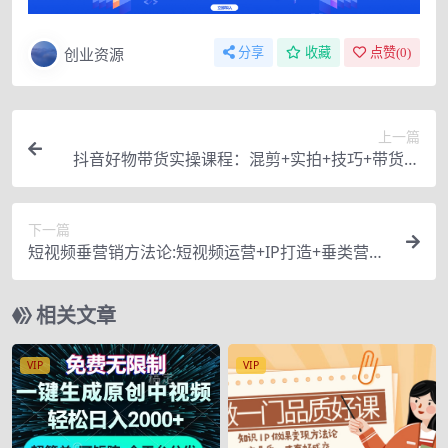
创业资源
分享
收藏
点赞(
0
)
上一篇
抖音好物带货实操课程：混剪+实拍+技巧+带货：
从0到1实操
下一篇
短视频垂营销方法论:短视频运营+IP打造+垂类营
销，三频共振
相关文章
VIP
VIP