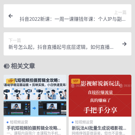
上一篇
抖音2022新课：一周一课赚钱年课：个人IP与副业
（2.0高阶版）
下一篇
新号怎么起，抖音直播起号底层逻辑，如何直播，
如何留住流量等！
相关文章
VIP
VIP
短视频运营
短视频运营
手机短视频拍摄剪辑全攻略：
新玩法AI批量生成说唱影视解
零基础学稳定器运镜 + 剪映实
说视频，一天生成上百条，真
一、课程内容简介 本课程为手机短
网络挣钱是很容易，但也不是像你