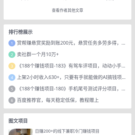
查看作者其他文章
排行榜展示
赏帮赚悬赏奖励到账200元，悬赏任务多劳多得，人人可做。
1
卖社群一个月10万+
2
《188个赚钱项目-183》有驾车评项目，动动小手，复制粘贴赚44元！
3
上架2小时收入630+，只要有手就能做的AI搞钱项目，奶奶看完都能学会!
4
《188个赚钱项目-180》手机尾号测试评分项目，短视频直播日赚200+
5
百度推荐官，每天稳定低保，教程赠上
6
图文项目
日赚200+的线下兼职冷门赚钱项目