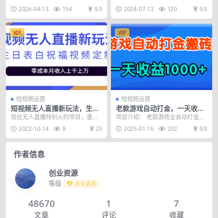
操，小白快速变高手
的赚麻了
视频拍摄剪辑全能实战课，专为零
们想的那样，人人都能赚，人人都
2026-04-13
154
9.9
2024-07-13
120
9.9
基础小白打造，从稳...
容易。 想在某个领域...
VIP
VIP
短视频运营
短视频运营
短视频无人直播新玩法，生日
老款游戏自动打金，一天收益
表白祝福视频定制，一单利润
1000+ 人人可做，有手就行
现在无人直播特别火的项目，墨镜
项目介绍： 老款游戏全自动打金搬
10-20元【附模板】
表白，在任何短视频平台，都有一
砖，单号一天收益200元左右，多
2022-10-14
8
29
2025-01-16
202
9.9
群狂热的粉丝，又想要...
号操作每天轻松日...
作者信息
创业资源
等级
永久会员
48670
1
7
文章
评论
收藏